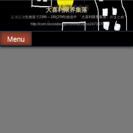
コ
ン
大喜利限界集落
テ
ン
ニコニコ生放送で23時～1時(25時)放送中 「大喜利限界集落」のまとめ
ツ
http://com.nicovideo.jp/community/co2473470
へ
ス
キ
Menu
ッ
プ