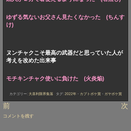
ゆずる気ないお父さん見たくなかった (ちんす
け)
ヌンチャクこそ最高の武器だと思っていた人が
考えを改めた出来事
モチキンチャク使いに負けた (火炎焔)
カテゴリー:
大喜利限界集落
タグ:
2022年
・
カブトボケ賞
・
ガヤボケ賞
投
前
次
稿
コメントを残す
ナ
ビ