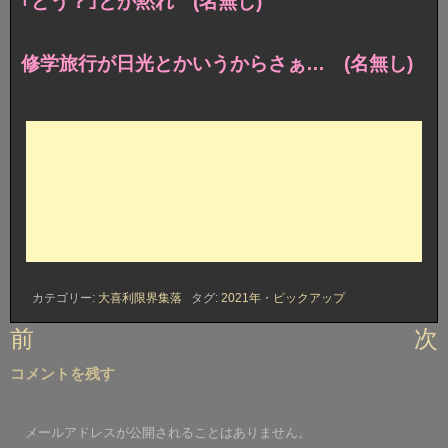
｢どう？｣とか黙れ (名無し)
修学旅行が日光とかいうからさぁ… (名無し)
カテゴリー:
大喜利限界集落
タグ:
2021年
・
ピックアップ
投
前
次
稿
コメントを残す
ナ
ビ
メールアドレスが公開されることはありません。
ゲ