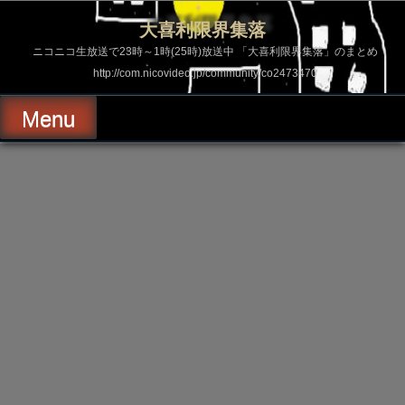
コ
ン
大喜利限界集落
テ
ン
ニコニコ生放送で23時～1時(25時)放送中 「大喜利限界集落」のまとめ
ツ
http://com.nicovideo.jp/community/co2473470
へ
ス
キ
Menu
ッ
プ