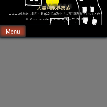
コ
ン
大喜利限界集落
テ
ン
ニコニコ生放送で23時～1時(25時)放送中 「大喜利限界集落」のまとめ
ツ
http://com.nicovideo.jp/community/co2473470
へ
ス
キ
Menu
ッ
プ