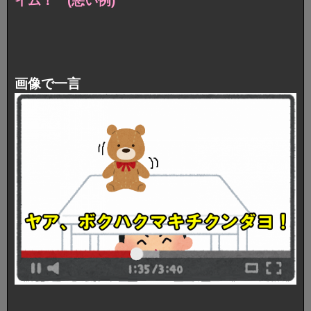
イム！ (悪い例)
画像で一言