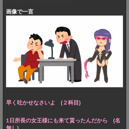
画像で一言
早く吐かせなさいよ (２科目)
1日所長の女王様にも来て貰ったんだから (名
無し)