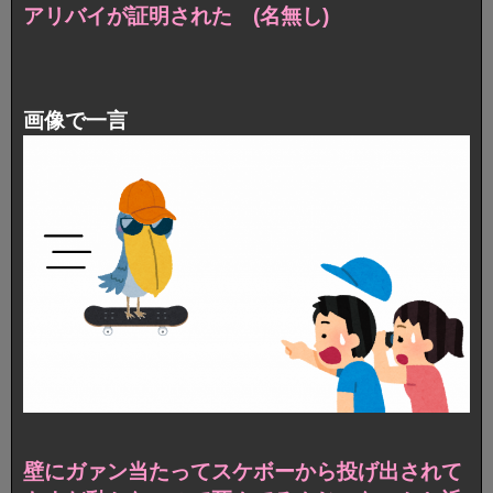
アリバイが証明された (名無し)
画像で一言
壁にガァン当たってスケボーから投げ出されて