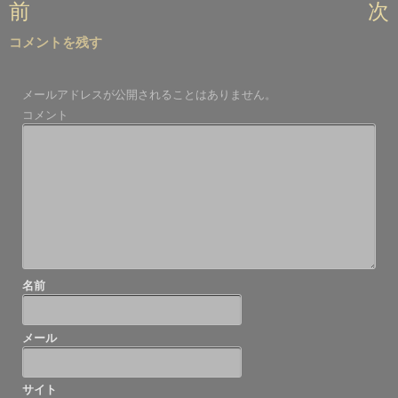
投
前
次
稿
コメントを残す
ナ
ビ
メールアドレスが公開されることはありません。
ゲ
コメント
ー
シ
ョ
ン
名前
メール
サイト