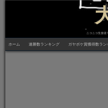
コ
ン
テ
ン
ツ
へ
ス
キ
ニコニコ生放送で23時
ッ
プ
ホーム
連勝数ランキング
ガヤボケ賞獲得数ラン