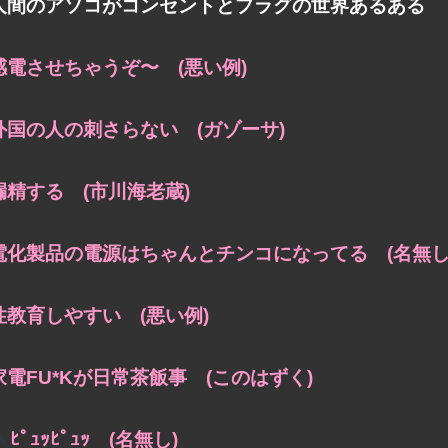
人間のアソコがコンセントとプラグの世界あるある
感電させちゃうぞ〜 (悪い例)
外国の人の刺さらない (ガゾーサ)
漏精する (市川海老蔵)
電化製品の電源はちゃんとチンコになってる (名無し
性教育しやすい (悪い例)
家電FU*Kが日常茶飯事 (このはずく)
ﾋﾟｭｯﾋﾟｭｯ (名無し)