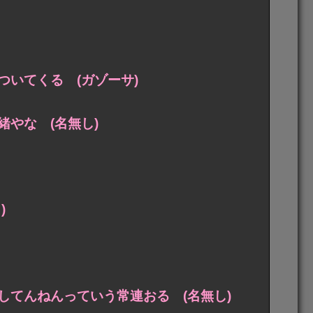
いてくる (ガゾーサ)
やな (名無し)
)
てんねんっていう常連おる (名無し)