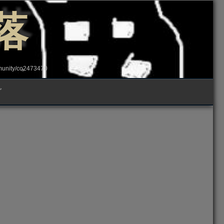
落
ity/co2473470
グ