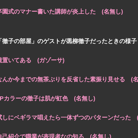
卒園式のマナー書いた講師が炎上した (名無し)
「徹子の部屋」のゲストが黒柳徹子だったときの様子
鏡置いてある (ガゾーサ)
なんか今までの無茶ぶりを反省した素振り見せる (名
2Pカラーの徹子は肌が虹色 (名無し)
試しにベギラマ唱えたら一体ずつのパターンだった (
自己紹介で職業が表現者なの知る (名無し)