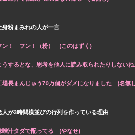
全身粉まみれの人が一言
フン！ フン！（粉） (このはずく)
こうするとな、思考を他人に読み取られたりしないねん
工場長まんじゅう70万個がダメになりました (名無し
老人が3時間横並びの行列を作っている理由
味噌汁タダで配ってる (やなせ)