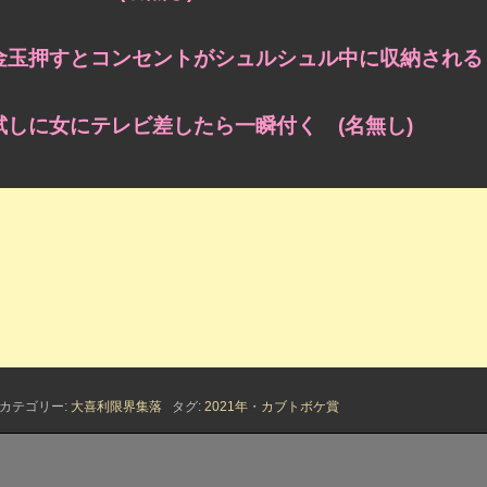
金玉押すとコンセントがシュルシュル中に収納される 
試しに女にテレビ差したら一瞬付く (名無し)
カテゴリー:
大喜利限界集落
タグ:
2021年
・
カブトボケ賞
前