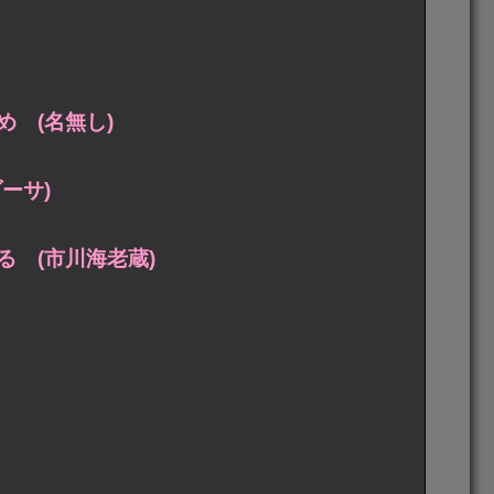
 (名無し)
ーサ)
 (市川海老蔵)