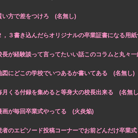
貰い方で差をつけろ (名無し)
２，３書き込んだらオリジナルの卒業証書になる用紙つ
校長が経験談って言ってたいい話このコラムと丸々一緒
地図にどこの学校でいつあるか書いてある (名無し)
毎月くる付録を集めると等身大の校長出来る (名無し
漫画が毎回卒業式やってる (火炎焔)
読者のエピソード投稿コーナーでお前どんだけ卒業式し