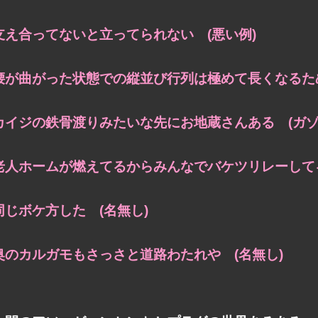
支え合ってないと立ってられない (悪い例)
腰が曲がった状態での縦並び行列は極めて長くなるため
カイジの鉄骨渡りみたいな先にお地蔵さんある (ガゾ
老人ホームが燃えてるからみんなでバケツリレーしてる
同じボケ方した (名無し)
奥のカルガモもさっさと道路わたれや (名無し)