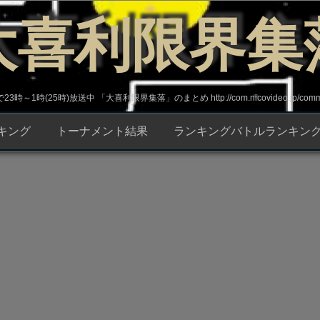
大喜利限界集
～1時(25時)放送中 「大喜利限界集落」のまとめ http://com.nicovideo.jp/commun
キング
トーナメント結果
ランキングバトルランキン