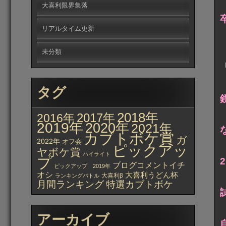
大喜利限界集落
リアルタイム更新
未分類
タグ
2018年
2017年
2016年
2019年
2020年
2021年
カブトボケ賞
ガ
2022年
オフ会
ピックアッ
ヤボケ賞
ハイライト
プ
ブログコメントイチ
ピックアップ 2019年
オシ
大喜利うどん杯
大喜利β
ランキングバトル
月間ランキング
特選カブトボケ
アーカイブ