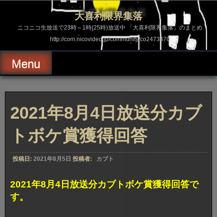
コ
ン
大喜利限界集落
テ
ン
ニコニコ生放送で23時～1時(25時)放送中 「大喜利限界集落」のまとめ
ツ
http://com.nicovideo.jp/community/co2473470
へ
ス
キ
Menu
ッ
プ
2021年8月4日放送分カブ
トボケ賞獲得回答
投稿日:
2021年8月5日
投稿者:
カブト
2021年8月4日放送分カブトボケ賞獲得回答で
す。