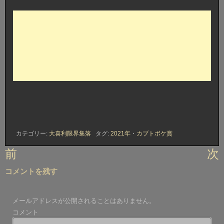
カテゴリー:
大喜利限界集落
タグ:
2021年
・
カブトボケ賞
投
前
次
稿
コメントを残す
ナ
ビ
メールアドレスが公開されることはありません。
ゲ
コメント
ー