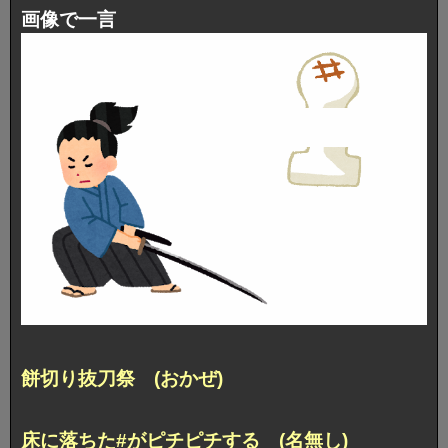
画像で一言
餅切り抜刀祭 (おかぜ)
床に落ちた#がピチピチする (名無し)