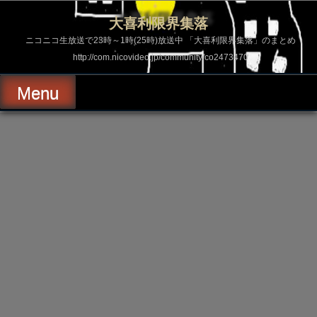
コ
ン
大喜利限界集落
テ
ン
ニコニコ生放送で23時～1時(25時)放送中 「大喜利限界集落」のまとめ
ツ
http://com.nicovideo.jp/community/co2473470
へ
ス
キ
Menu
ッ
プ