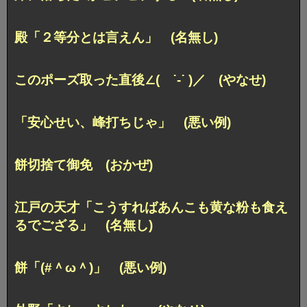
殿「２等分とは言えん」 (名無し)
このポーズ取った直後∠( ˙-˙ )／ (やなせ)
「安心せい、峰打ちじゃ」 (悪い例)
餅切捨て御免 (おかぜ)
江戸の天才「こうすればあんこも黄な粉も食え
るでござる」 (名無し)
餅「(#＾ω＾)」 (悪い例)