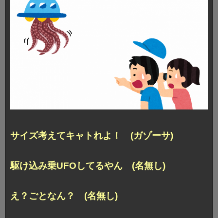
サイズ考えてキャトれよ！ (ガゾーサ)
駆け込み乗UFOしてるやん (名無し)
え？ごとなん？ (名無し)