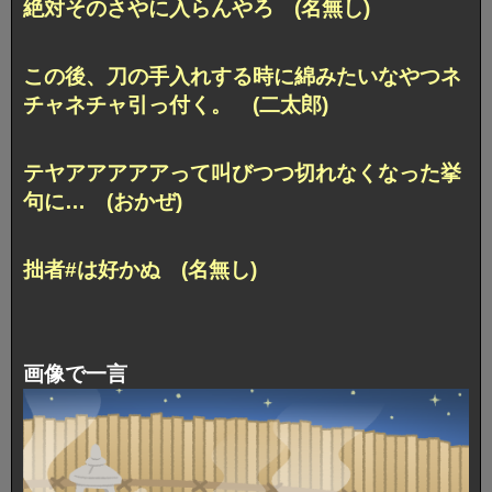
絶対そのさやに入らんやろ (名無し)
この後、刀の手入れする時に綿みたいなやつネ
チャネチャ引っ付く。 (二太郎)
テヤアアアアアって叫びつつ切れなくなった挙
句に… (おかぜ)
拙者#は好かぬ (名無し)
画像で一言