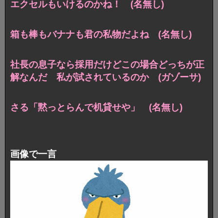
エクセルもいけるのかね！ (名無し)
箱も棒もバナナも君の私物だよね (名無し)
社長の息子なら採用だけどこの場合どっちが正
解なんだ 私が試されているのか (ガゾーサ)
さる「黙っとらんで机貸せや」 (名無し)
画像で一言