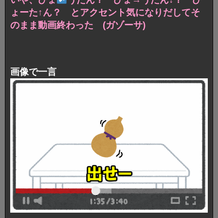
ょーた↑ん？ とアクセント気になりだしてそ
のまま動画終わった (ガゾーサ)
画像で一言