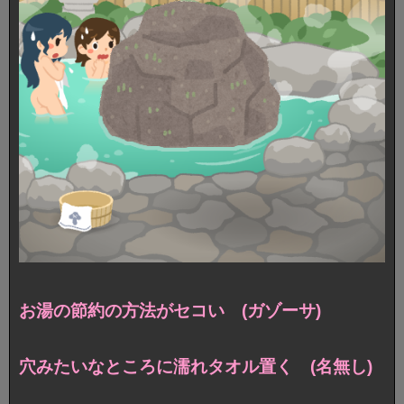
お湯の節約の方法がセコい (ガゾーサ)
穴みたいなところに濡れタオル置く (名無し)