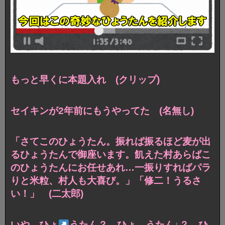
もっと早くに本題入れ (クリップ)
セイキンが2年前にもうやってた (名無し)
「さてこのひょうたん。振れば振るほど麦が出
るひょうたんで御座います。飢えた村あらばこ
のひょうたんにお任せあれ…一振りすればパラ
りと米粒、村人も大喜び。」「修二！うるさ
い！」 (二太郎)
いや、ひょ
うたん？ ひょ→うたん↓？ ひ