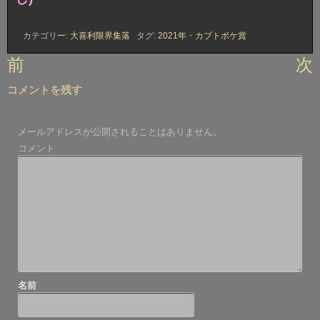
カテゴリー:
大喜利限界集落
タグ:
2021年
・
カブトボケ賞
投
前
次
稿
コメントを残す
ナ
ビ
メールアドレスが公開されることはありません。
ゲ
コメント
ー
シ
ョ
ン
名前