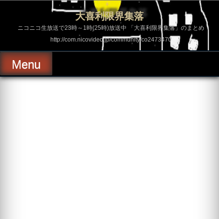
コ
ン
大喜利限界集落
テ
ン
ニコニコ生放送で23時～1時(25時)放送中 「大喜利限界集落」のまとめ
ツ
http://com.nicovideo.jp/community/co2473470
へ
ス
キ
Menu
ッ
プ