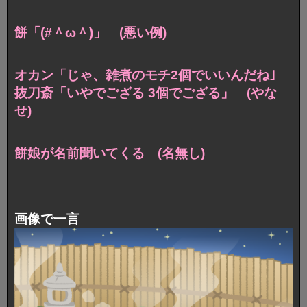
餅「(#＾ω＾)」 (悪い例)
オカン「じゃ、雑煮のモチ2個でいいんだね｣
抜刀斎「いやでござる 3個でござる」 (やな
せ)
餅娘が名前聞いてくる (名無し)
画像で一言