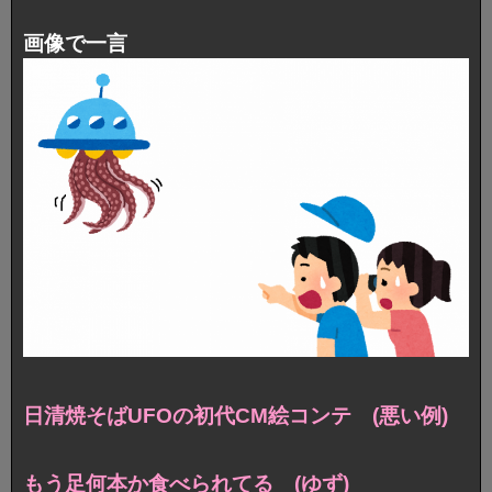
画像で一言
日清焼そばUFOの初代CM絵コンテ (悪い例)
もう足何本か食べられてる (ゆず)