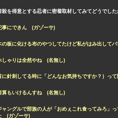
暗殺を得意とする忍者に密着取材してみてどうでした
記事にできん (ガゾーサ)
木の板に化ける布のやつしてたけど私がはみ出してバレ
べしゃりは全然やね (名無し)
首に針刺してる時に「どんなお気持ちですか？｝って聞
暗算もいけるんすね (名無し)
ジャングルで部族の人が「おめぇこれ食ってみろ」っ
た (ガゾーサ)