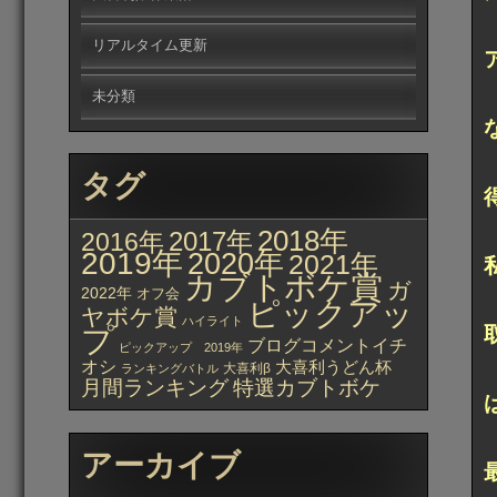
リアルタイム更新
未分類
タグ
2018年
2017年
2016年
2019年
2020年
2021年
カブトボケ賞
ガ
2022年
オフ会
ピックアッ
ヤボケ賞
ハイライト
プ
ブログコメントイチ
ピックアップ 2019年
オシ
大喜利うどん杯
大喜利β
ランキングバトル
月間ランキング
特選カブトボケ
アーカイブ