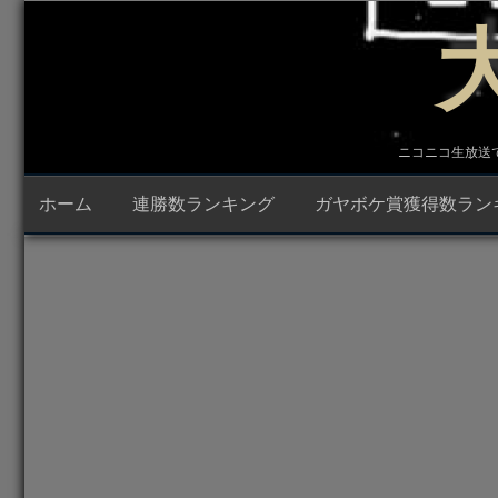
コ
ン
テ
ン
ツ
へ
ス
キ
ニコニコ生放送で23時
ッ
プ
ホーム
連勝数ランキング
ガヤボケ賞獲得数ラン