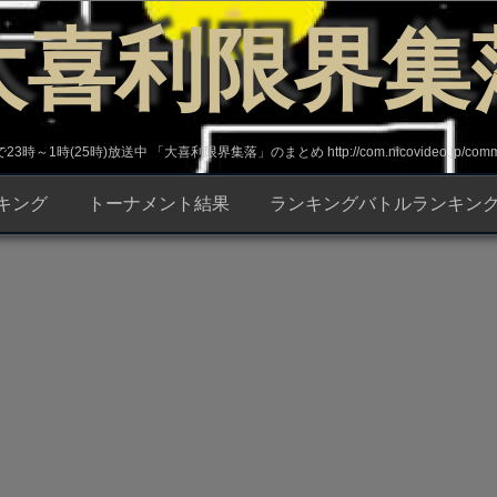
大喜利限界集
～1時(25時)放送中 「大喜利限界集落」のまとめ http://com.nicovideo.jp/commun
キング
トーナメント結果
ランキングバトルランキン