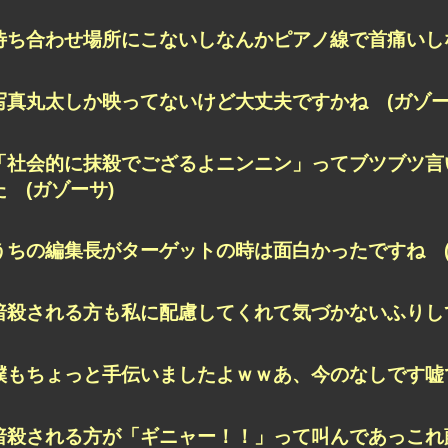
待ち合わせ場所にこないしなんかピアノ線で首痛いしな
写真丸太しか映ってないけど大丈夫ですかね (ガゾー
「社会的に抹殺でござるよニンニン」ってブツブツ言
た (ガゾーサ)
うちの編集長がターゲットの時は面白かったですね (
暗殺される方も私に配慮してくれて気づかないふりして
僕もちょっと手伝いましたよｗｗあ、今のなしです嘘で
暗殺される方が「ギニャー！！」って叫んであっこ