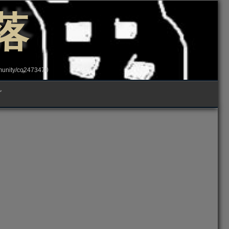
落
ity/co2473470
グ