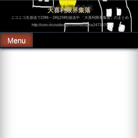
コ
ン
大喜利限界集落
テ
ン
ニコニコ生放送で23時～1時(25時)放送中 「大喜利限界集落」のまとめ
ツ
http://com.nicovideo.jp/community/co2473470
へ
ス
キ
Menu
ッ
プ