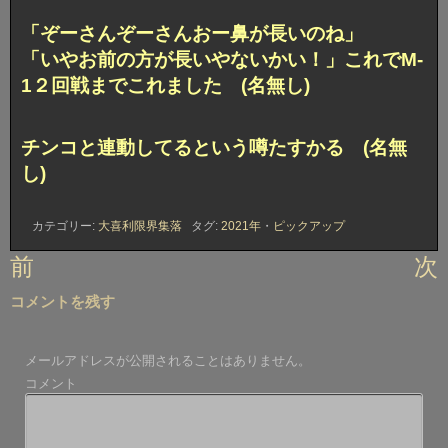
「ぞーさんぞーさんおー鼻が長いのね」
「いやお前の方が長いやないかい！」これでM-
1２回戦までこれました (名無し)
チンコと連動してるという噂たすかる (名無
し)
カテゴリー:
大喜利限界集落
タグ:
2021年
・
ピックアップ
投
前
次
稿
コメントを残す
ナ
ビ
メールアドレスが公開されることはありません。
ゲ
コメント
ー
シ
ョ