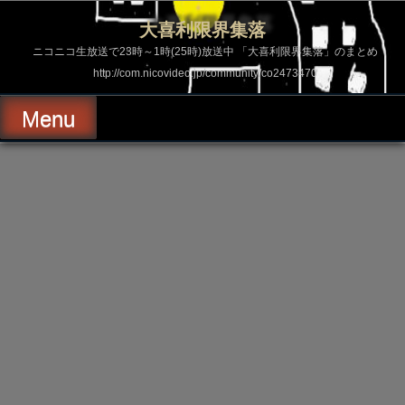
コ
ン
大喜利限界集落
テ
ン
ニコニコ生放送で23時～1時(25時)放送中 「大喜利限界集落」のまとめ
ツ
http://com.nicovideo.jp/community/co2473470
へ
ス
キ
Menu
ッ
プ