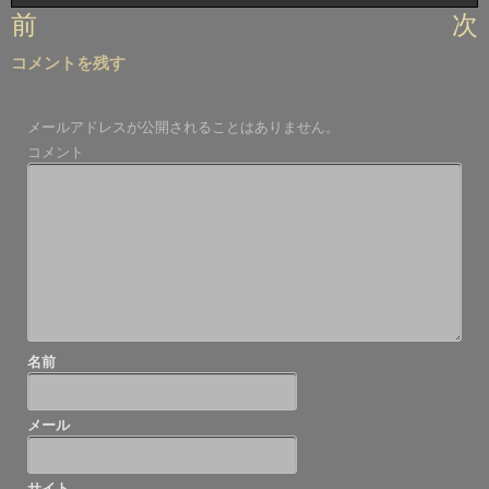
投
前
次
稿
コメントを残す
ナ
ビ
メールアドレスが公開されることはありません。
ゲ
コメント
ー
シ
ョ
ン
名前
メール
サイト