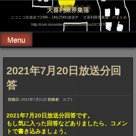
コ
ン
大喜利限界集落
テ
ン
ニコニコ生放送で23時～1時(25時)放送中 「大喜利限界集落」のまとめ
ツ
http://com.nicovideo.jp/community/co2473470
へ
ス
キ
Menu
ッ
プ
2021年7月20日放送分回
答
投稿日:
2021年7月21日
投稿者:
カブト
2021年7月20日放送分回答です。
もし気に入った回答などありましたら、コメン
トで書き込みましょう。