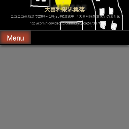
コ
ン
大喜利限界集落
テ
ン
ニコニコ生放送で23時～1時(25時)放送中 「大喜利限界集落」のまとめ
ツ
http://com.nicovideo.jp/community/co2473470
へ
ス
キ
Menu
ッ
プ