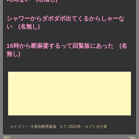
シャワーからダボダボ出てくるからしゃーな
い (名無し)
16時から断麻婆するって回覧板にあった (名
無し)
カテゴリー:
大喜利限界集落
タグ:
2021年
・
カブトボケ賞
投