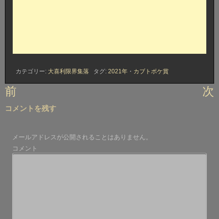
カテゴリー:
大喜利限界集落
タグ:
2021年
・
カブトボケ賞
投
前
次
稿
コメントを残す
ナ
ビ
メールアドレスが公開されることはありません。
ゲ
コメント
ー
シ
ョ
ン