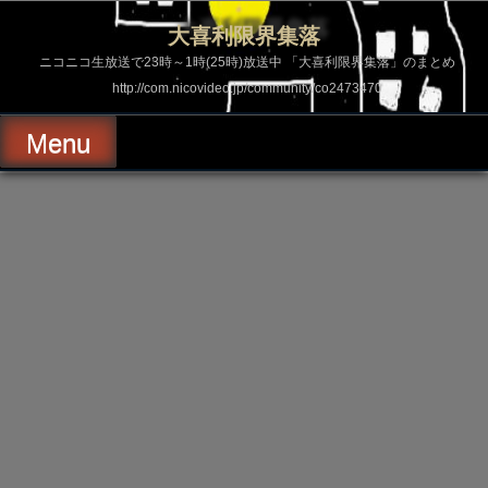
コ
ン
大喜利限界集落
テ
ン
ニコニコ生放送で23時～1時(25時)放送中 「大喜利限界集落」のまとめ
ツ
http://com.nicovideo.jp/community/co2473470
へ
ス
キ
Menu
ッ
プ