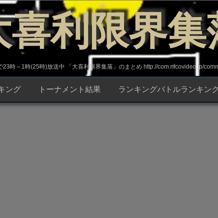
大喜利限界集
～1時(25時)放送中 「大喜利限界集落」のまとめ http://com.nicovideo.jp/commun
キング
トーナメント結果
ランキングバトルランキン