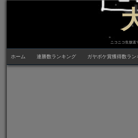
コ
ン
テ
ン
ツ
へ
ス
キ
ニコニコ生放送で23時
ッ
プ
ホーム
連勝数ランキング
ガヤボケ賞獲得数ラン