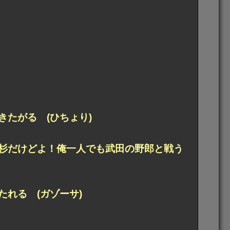
たがる (ひちょり)
杉だけどよ！俺一人でも武田の野郎と戦う
れる (ガゾーサ)