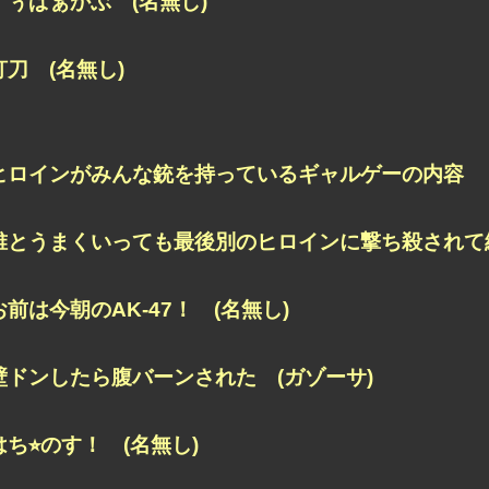
すぅぱぁかぶ (名無し)
釘刀 (名無し)
ヒロインがみんな銃を持っているギャルゲーの内容
誰とうまくいっても最後別のヒロインに撃ち殺されて終
お前は今朝のAK-47！ (名無し)
壁ドンしたら腹バーンされた (ガゾーサ)
はち⭐︎のす！ (名無し)