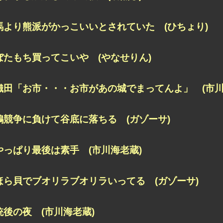
馬より熊派がかっこいいとされていた (ひちょり)
ぼたもち買ってこいや (やなせりん)
織田「お市・・・お市があの城でまってんよ」 (市川
鶏競争に負けて谷底に落ちる (ガゾーサ)
やっぱり最後は素手 (市川海老蔵)
ほら貝でブオリラブオリラいってる (ガゾーサ)
銃後の夜 (市川海老蔵)