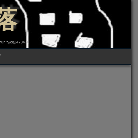
落
ity/co2473470
グ