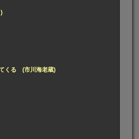
)
くる (市川海老蔵)