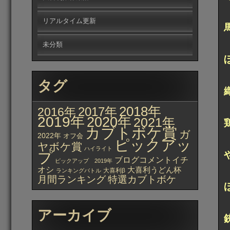
リアルタイム更新
未分類
タグ
2018年
2017年
2016年
2019年
2020年
2021年
カブトボケ賞
ガ
2022年
オフ会
ピックアッ
ヤボケ賞
ハイライト
プ
ブログコメントイチ
ピックアップ 2019年
オシ
大喜利うどん杯
大喜利β
ランキングバトル
月間ランキング
特選カブトボケ
アーカイブ