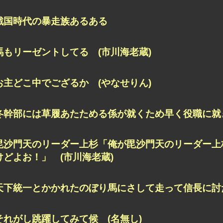
戦国時代の暴走族あるある
馬もリーゼントしてる (市川海老蔵)
お主どこ中でござるか (やなせりん)
冬幹部には草履あたためる係が就くため早く役職に就き
毘沙門天のリーダー上杉「俺が毘沙門天のリーダー上
けどよお！」 (市川海老蔵)
天下統一とかかれたのぼり馬にさして走って信長に討た
それがし跳躍してみて候 (名無し)