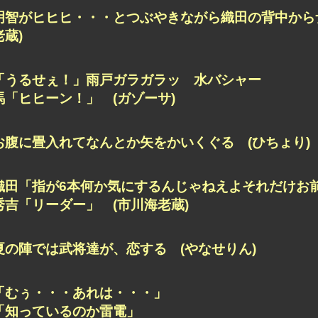
明智がヒヒヒ・・・とつぶやきながら織田の背中から
老蔵)
「うるせぇ！」雨戸ガラガラッ 水バシャー
馬「ヒヒーン！」 (ガゾーサ)
お腹に畳入れてなんとか矢をかいくぐる (ひちょり)
織田「指が6本何か気にするんじゃねえよそれだけお
秀吉「リーダー」 (市川海老蔵)
夏の陣では武将達が、恋する (やなせりん)
「むぅ・・・あれは・・・」
「知っているのか雷電」