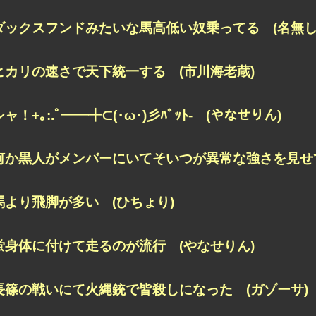
ダックスフンドみたいな馬高低い奴乗ってる (名無し
ヒカリの速さで天下統一する (市川海老蔵)
シャ！+｡:.ﾟ━━╋⊂(･ω･)彡ﾊﾞｯﾄ- (やなせりん)
何か黒人がメンバーにいてそいつが異常な強さを見せて
馬より飛脚が多い (ひちょり)
蛍身体に付けて走るのが流行 (やなせりん)
長篠の戦いにて火縄銃で皆殺しになった (ガゾーサ)