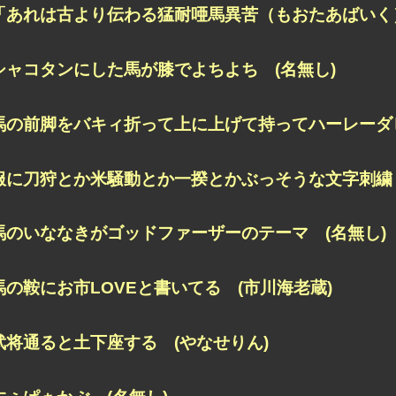
「あれは古より伝わる猛耐唖馬異苦（もおたあばいく）
シャコタンにした馬が膝でよちよち (名無し)
馬の前脚をバキィ折って上に上げて持ってハーレーダ
服に刀狩とか米騒動とか一揆とかぶっそうな文字刺繍し
馬のいななきがゴッドファーザーのテーマ (名無し)
馬の鞍にお市LOVEと書いてる (市川海老蔵)
武将通ると土下座する (やなせりん)