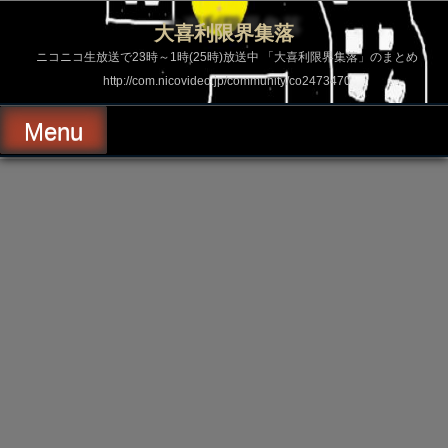
コ
ン
大喜利限界集落
テ
ン
ニコニコ生放送で23時～1時(25時)放送中 「大喜利限界集落」のまとめ
ツ
http://com.nicovideo.jp/community/co2473470
へ
ス
キ
Menu
ッ
プ