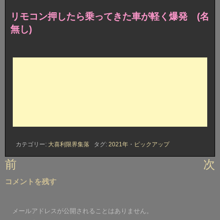
リモコン押したら乗ってきた車が軽く爆発 (名
無し)
カテゴリー:
大喜利限界集落
タグ:
2021年
・
ピックアップ
投
前
次
稿
コメントを残す
ナ
ビ
メールアドレスが公開されることはありません。
ゲ