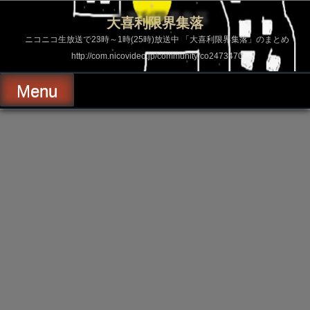
コ
ン
大喜利限界集落
テ
ン
ニコニコ生放送で23時～1時(25時)放送中 「大喜利限界集落」のまとめ
ツ
http://com.nicovideo.jp/community/co2473470
へ
ス
キ
Menu
ッ
プ