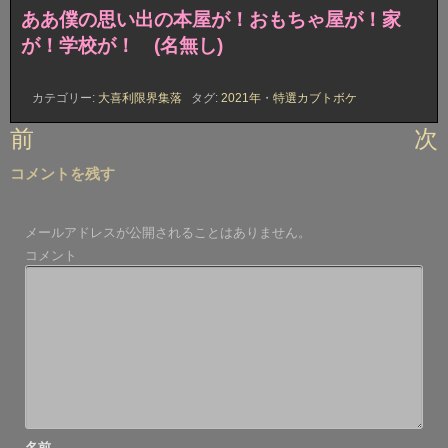
ああ僕の思い出の本屋が！おもちゃ屋が！家
が！学校が！ (名無し)
カテゴリー:
大喜利限界集落
タグ:
2021年
・
特選カブトボケ
投
前
次
稿
コメントを残す
ナ
ビ
メールアドレスが公開されることはありません。
ゲ
コメント
ー
シ
ョ
ン
名前