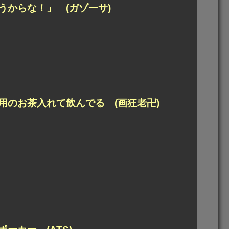
からな！」 (ガゾーサ)
のお茶入れて飲んでる (画狂老卍)