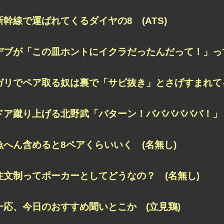
新幹線で運ばれてくるダイヤの8 (ATS)
デブが「この皿ホントにイクラだったんだって！」って
ガリでペア取る奴は裏で「サビ抜き」とさげすまれてる
ドア蹴り上げる北野武「バターン！ババババババ！」 
魚へん含めると8ペアくらいいく (名無し)
注文制ってポーカーとしてどうなの？ (名無し)
一応、今日のおすすめ聞いとこか (立見鶏)