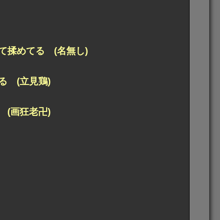
揉めてる (名無し)
 (立見鶏)
(画狂老卍)