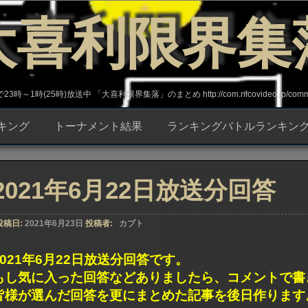
大喜利限界集
～1時(25時)放送中 「大喜利限界集落」のまとめ http://com.nicovideo.jp/commun
キング
トーナメント結果
ランキングバトルランキン
2021年6月22日放送分回答
投稿日:
2021年6月23日
投稿者:
カブト
2021年6月22日放送分回答です。
もし気に入った回答などありましたら、コメントで書
皆様が選んだ回答を更にまとめた記事を後日作ります