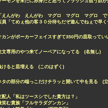
サーモンを未だに赤身だと思ってフラッシュ狙う奴が多
「えんがわ えんがわ マグロ マグロ マグロ で
店員「てめぇ他の客３０分待ちだぞ遊んでねぇで早く食
オカンがポーカーフェイスすぎて350円の皿取っていい
注文専用のやつ来てノーペアになってる (名無し)
負けると皿増える (このはずく)
ネタの部分の端っこだけチラッと開いて中を見る (立
支配人「私はツースシでした貴方は？」
微笑む貴族「フルサラダグンカン」