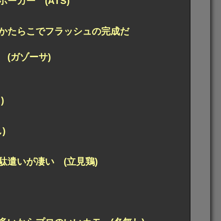
カー (ATS)
かたらこでフラッシュの完成だ
(ガゾーサ)
)
)
遣いが凄い (立見鶏)