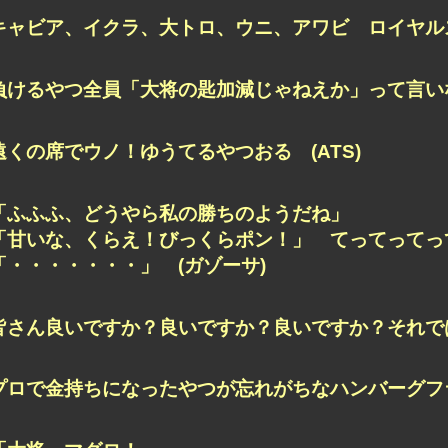
キャビア、イクラ、大トロ、ウニ、アワビ ロイヤルス
負けるやつ全員「大将の匙加減じゃねえか」って言いな
遠くの席でウノ！ゆうてるやつおる (ATS)
「ふふふ、どうやら私の勝ちのようだね」
「甘いな、くらえ！びっくらポン！」 てってってっ
「・・・・・・・」 (ガゾーサ)
皆さん良いですか？良いですか？良いですか？それでは
プロで金持ちになったやつが忘れがちなハンバーグフラ