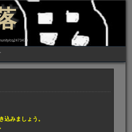
落
ity/co2473470
グ
き込みましょう。
。