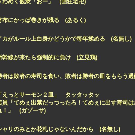
ざわめく観衆「おー」 (画狂老卍)
財布にかっぱ巻きが残る (あるく)
イカがルール上白身かどうかで毎年揉める (名無し)
新幹線が来たら強制的に負け (立見鶏)
勝者は敗者の寿司を食い、敗者は勝者の皿をもらう過酷
「えっとサーモン２皿」 タッタッタッ
店員「てめぇ出禁だっつったろ！てめぇに出す寿司は
れ！」 (ガゾーサ)
シャリのみとか花札じゃないんだから (名無し)