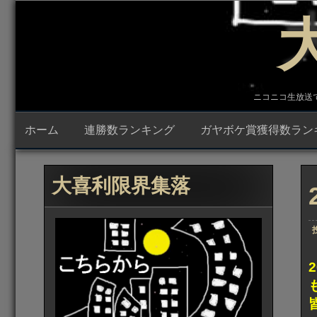
コ
ン
テ
ン
ツ
へ
ス
キ
ニコニコ生放送で23時
ッ
プ
ホーム
連勝数ランキング
ガヤボケ賞獲得数ラン
大喜利限界集落