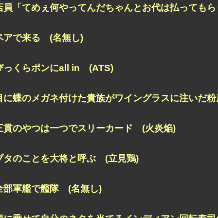
店員「てめぇ何やってんだちゃんとお代は払ってもらう
ペアで来る (名無し)
びっくらポンにall in (ATS)
目に蝶のメガネ付けた貴族がワイングラスに注いだ粉用
三貫のやつは一つでスリーカード (火炎焔)
ブタのことを大将と呼ぶ (立見鶏)
全部軍艦で艦隊 (名無し)