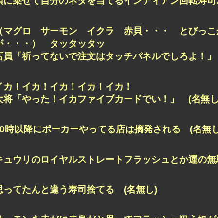
頭に乗せて自分のネタを当てるインディアン回転寿司ポー
（マグロ サーモン イクラ 赤貝・・・ とびっこ
が・・・） タッタッタッ
店員「祈ってないで注文はタッチパネルでしろよ！」 
イカ！イカ！イカ！イカ！イカ！
大将「やった！イカファイブカードでい！」 (名無し
20時以降にポーカーやってる店は摘発される (名無し
キュウリのロイヤルストレートフラッシュとか運の無駄
思ってたんと違う寿司捨てる (名無し)