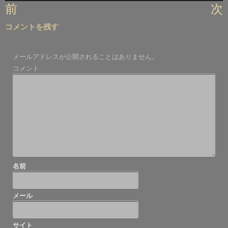
投
前
次
稿
コメントを残す
ナ
ビ
メールアドレスが公開されることはありません。
ゲ
コメント
ー
シ
ョ
ン
名前
メール
サイト