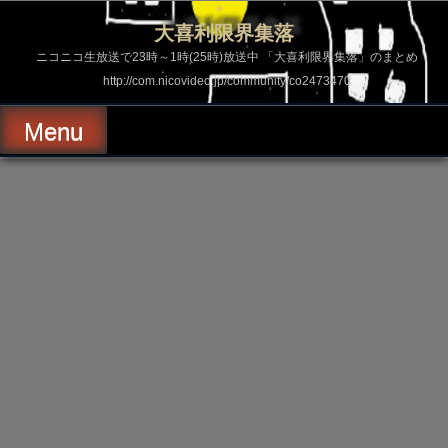
コ
ン
大喜利限界集落
テ
ン
ニコニコ生放送で23時～1時(25時)放送中 「大喜利限界集落」のまとめ
ツ
http://com.nicovideo.jp/community/co2473470
へ
ス
キ
Menu
ッ
プ