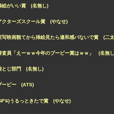
挿絵がいい賞 (名無し)
アクターズスクール賞 (やなせ)
実写映画観てから挿絵見たら違和感パないで賞 (二太
審査員「えーｗｗ今年のブービー賞はｗｗ」 (名無し
袋とじ部門 (名無し)
ブービー (ATS)
 ᵒ̴̶̷᷄꒳ᵒ̴̶̷᷅ )うるっときたで賞 (やなせ)