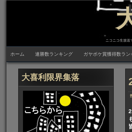
コ
ン
テ
ン
ツ
へ
ス
キ
ニコニコ生放送で23時
ッ
プ
ホーム
連勝数ランキング
ガヤボケ賞獲得数ラン
大喜利限界集落