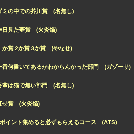
ゴミの中での芥川賞 (名無し)
昨日見た夢賞 (火炎焔)
１か賞 2か賞 3か賞 (やなせ)
一番何書いてあるかわからんかった部門 (ガゾーサ)
吾輩は猫で無い部門 (名無し)
直せ賞 (火炎焔)
5ポイント集めると必ずもらえるコース (ATS)