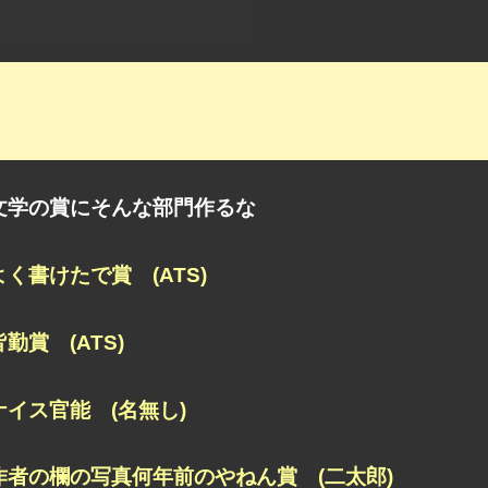
文学の賞にそんな部門作るな
よく書けたで賞 (ATS)
皆勤賞 (ATS)
ナイス官能 (名無し)
作者の欄の写真何年前のやねん賞 (二太郎)