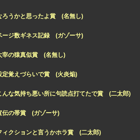
なろうかと思ったよ賞 (名無し)
ページ数ギネス記録 (ガゾーサ)
太宰の猿真似賞 (名無し)
設定覚えづらいで賞 (火炎焔)
こんな気持ち悪い所に句読点打てたで賞 (二太郎)
宣伝の帯賞 (ガゾーサ)
フィクションと言うかホラ賞 (二太郎)