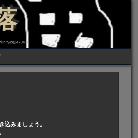
落
ity/co2473470
グ
き込みましょう。
。