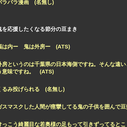
パラパラ漫画 (名無し)
鬼を応援したくなる節分の豆まき
福は内ー 鬼は外房ー (ATS)
外房というのは千葉県の日本海側ですね。そんな遠い
う意味ですね。 (ATS)
くるみ投げられる (名無し)
ガスマスクした人間が痙攣してる鬼の子供を囲んで豆投
けっこう綺麗目な若奥様の足もって引きずってるとこ 