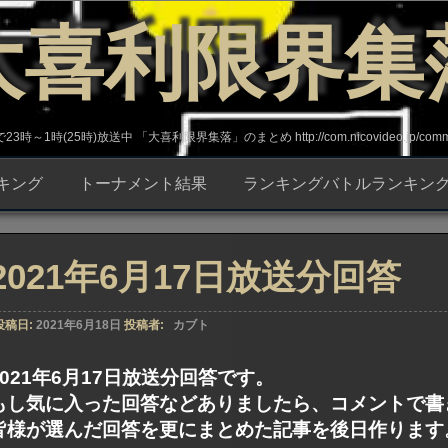
大喜利限界集
～1時(25時)放送中 「大喜利限界集落」のまとめ http://com.nicovideo.jp/commun
キング
トーナメント結果
ランキングバトルランキン
2021年6月17日放送分回答
投稿日:
2021年6月18日
投稿者:
カブト
2021年6月17日放送分回答です。
もし気に入った回答などありましたら、コメントで書
皆様が選んだ回答を更にまとめた記事を後日作ります