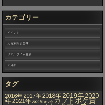
カテゴリー
イベント
大喜利限界集落
リアルタイム更新
未分類
タグ
2019年
2020
2018年
2017年
2016年
カブトボケ賞
年
2021年
2022年
オフ会