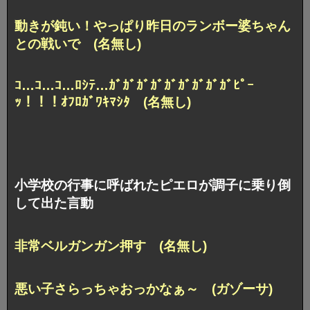
動きが鈍い！やっぱり昨日のランボー婆ちゃん
との戦いで (名無し)
ｺ…ｺ…ｺ…ﾛｼﾃ…ｶﾞｶﾞｶﾞｶﾞｶﾞｶﾞｶﾞｶﾞｶﾞﾋﾟｰ
ｯ！！！ｵﾌﾛｶﾞﾜｷﾏｼﾀ (名無し)
小学校の行事に呼ばれたピエロが調子に乗り倒
して出た言動
非常ベルガンガン押す (名無し)
悪い子さらっちゃおっかなぁ～ (ガゾーサ)