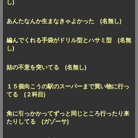
し)
あんたなんか生まなきゃよかった (名無し)
編んでくれる手袋がドリル型とハサミ型 (名無
し)
姑の不意を突いてる (名無し)
１５個向こうの駅のスーパーまで買い物に行っ
てる (２科目)
角に引っかかってずっと同じところ行ったり来
たりしてる (ガゾーサ)