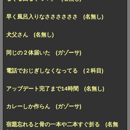
早く風呂入りなささささささ (名無し)
犬父さん (名無し)
同じの２体届いた (ガゾーサ)
電話でおじぎしなくなってる (２科目)
アップデート完了まで14時間 (名無し)
カレーしか作らん (ガゾーサ)
宿題忘れると骨の一本や二本すぐ折る (名無