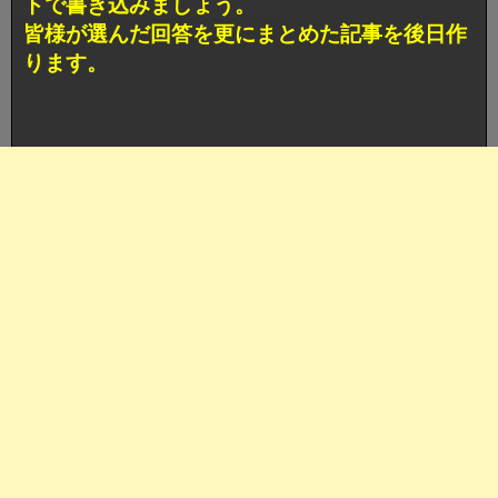
トで書き込みましょう。
皆様が選んだ回答を更にまとめた記事を後日作
ります。