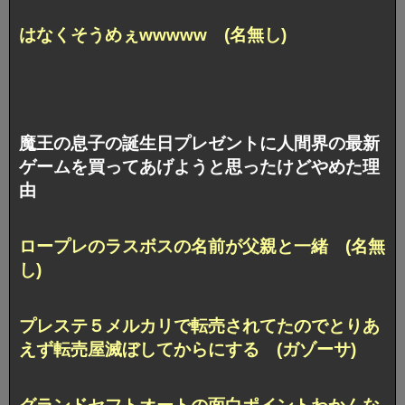
はなくそうめぇwwwww (名無し)
魔王の息子の誕生日プレゼントに人間界の最新
ゲームを買ってあげようと思ったけどやめた理
由
ロープレのラスボスの名前が父親と一緒 (名無
し)
プレステ５メルカリで転売されてたのでとりあ
えず転売屋滅ぼしてからにする (ガゾーサ)