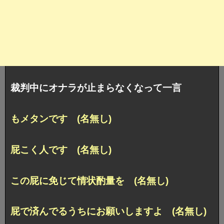
裁判中にオナラが止まらなくなって一言
もメタンです (名無し)
屁こく人です (名無し)
この屁に免じて情状酌量を (名無し)
屁で済んでるうちにお願いしますよ (名無し)