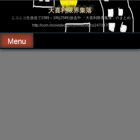
コ
ン
大喜利限界集落
テ
ン
ニコニコ生放送で23時～1時(25時)放送中 「大喜利限界集落」のまとめ
ツ
http://com.nicovideo.jp/community/co2473470
へ
ス
キ
Menu
ッ
プ