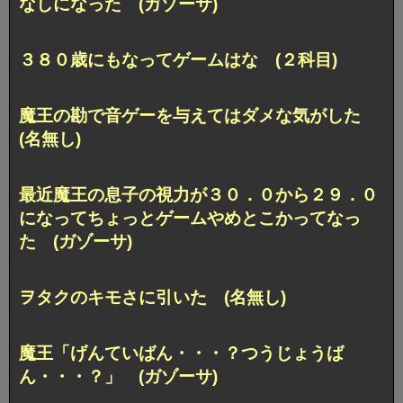
なしになった (ガゾーサ)
３８０歳にもなってゲームはな (２科目)
魔王の勘で音ゲーを与えてはダメな気がした
(名無し)
最近魔王の息子の視力が３０．０から２９．０
になってちょっとゲームやめとこかってなっ
た (ガゾーサ)
ヲタクのキモさに引いた (名無し)
魔王「げんていばん・・・？つうじょうば
ん・・・？」 (ガゾーサ)