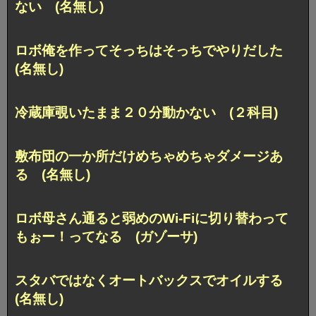
ない (名無し)
ロボ俺を作ってそっちはそっちでやりだした
(名無し)
冷蔵庫覗いたまま２０分動かない (２科目)
敷布団の一か所だけめちゃめちゃダメージあ
る (名無し)
ロボ母さん通ると弱めのWi-Fiに切り替わって
もぉー！ってなる (ガゾーサ)
スタバではなくオートバックスでオイルする
(名無し)