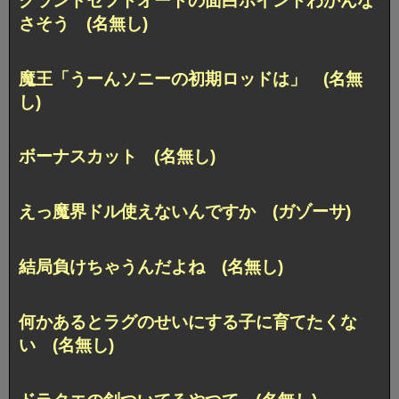
グランドセフトオートの面白ポイントわかんな
さそう (名無し)
魔王「うーんソニーの初期ロッドは」 (名無
し)
ボーナスカット (名無し)
えっ魔界ドル使えないんですか (ガゾーサ)
結局負けちゃうんだよね (名無し)
何かあるとラグのせいにする子に育てたくな
い (名無し)