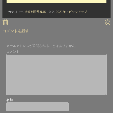
カテゴリー:
大喜利限界集落
タグ:
2021年
・
ピックアップ
投
前
次
稿
コメントを残す
ナ
ビ
メールアドレスが公開されることはありません。
ゲ
コメント
ー
シ
ョ
ン
名前