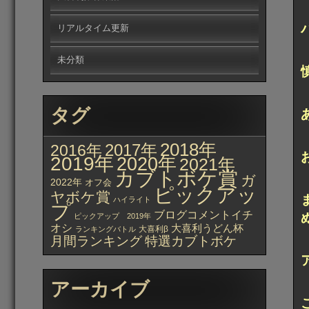
リアルタイム更新
未分類
タグ
2018年
2017年
2016年
2019年
2020年
2021年
カブトボケ賞
ガ
2022年
オフ会
ピックアッ
ヤボケ賞
ハイライト
プ
ブログコメントイチ
ピックアップ 2019年
オシ
大喜利うどん杯
大喜利β
ランキングバトル
月間ランキング
特選カブトボケ
アーカイブ