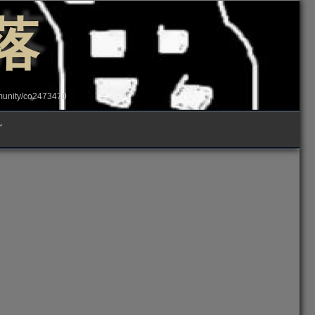
落
ity/co2473470
グ