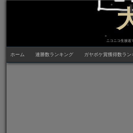
コ
ン
テ
ン
ツ
へ
ス
キ
ニコニコ生放送で23時
ッ
プ
ホーム
連勝数ランキング
ガヤボケ賞獲得数ラン