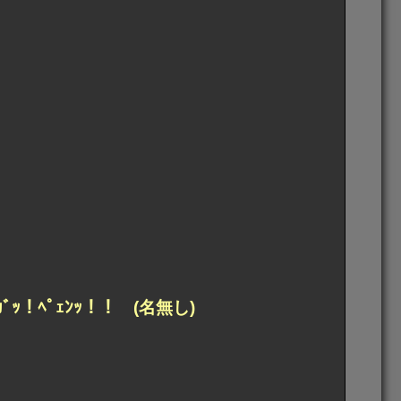
ｸｿｶﾞｯ！ﾍﾟｪﾝｯ！！ (名無し)