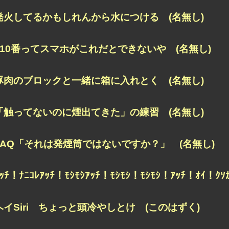
発火してるかもしれんから水につける (名無し)
110番ってスマホがこれだとできないや (名無し)
豚肉のブロックと一緒に箱に入れとく (名無し)
「触ってないのに煙出てきた」の練習 (名無し)
FAQ「それは発煙筒ではないですか？」 (名無し)
ｱｯﾁ！ﾅﾆｺﾚｱｯﾁ！ﾓｼﾓｼｱｯﾁ！ﾓｼﾓｼ！ﾓｼﾓｼ！ｱｯﾁ！ｵｲ！
ヘイSiri ちょっと頭冷やしとけ (このはずく)