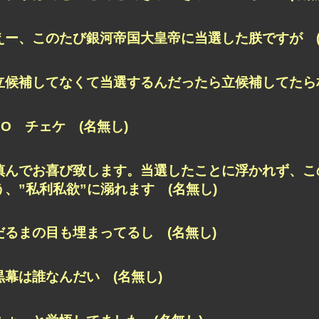
えー、このたび銀河帝国大皇帝に当選した朕ですが (
立候補してなくて当選するんだったら立候補してたら相
YO チェケ (名無し)
慎んでお喜び致します。当選したことに浮かれず、こ
う、”私利私欲”に溺れます (名無し)
だるまの目も埋まってるし (名無し)
黒幕は誰なんだい (名無し)