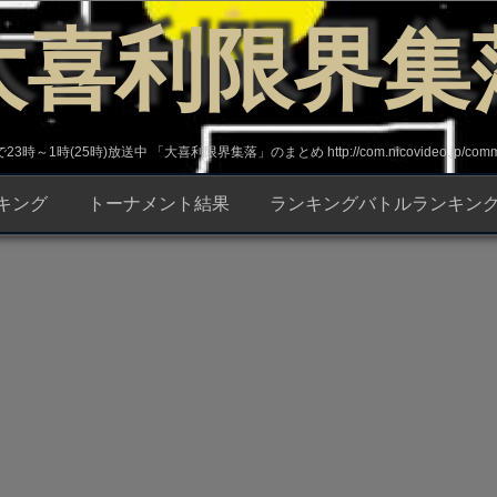
大喜利限界集
～1時(25時)放送中 「大喜利限界集落」のまとめ http://com.nicovideo.jp/commun
キング
トーナメント結果
ランキングバトルランキン