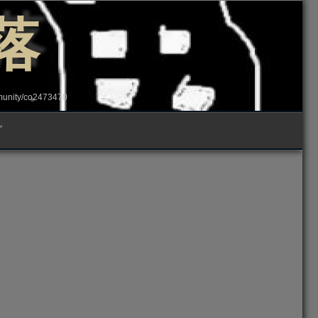
落
ity/co2473470
グ