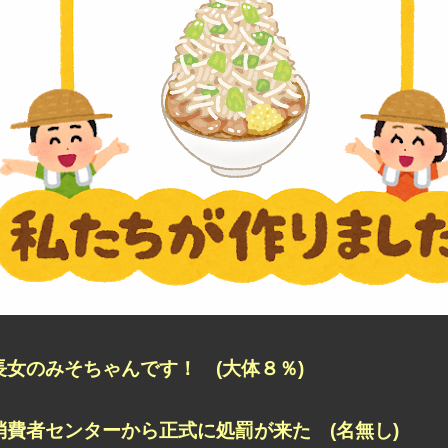
長女のみそちゃんです！ (大体８％)
消費者センターから正式に処罰が来た (名無し)