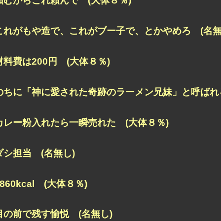
頼むからこれ頼んで (大体８％)
これがもや造で、これがブー子で、とかやめろ (名無
材料費は200円 (大体８％)
のちに「神に愛された奇跡のラーメン兄妹」と呼ばれる
カレー粉入れたら一瞬売れた (大体８％)
ダシ担当 (名無し)
3860kcal (大体８％)
目の前で残す愉悦 (名無し)