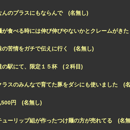
なんのプラスにもならんで (名無し)
麺が食べる時には伸び伸びやないかとクレームがきた 
味の苦情をガチで伝えに行く (名無し)
道の駅にて、限定１５杯 (２科目)
クラスのみんなで育てた豚をダシにも使いました (名
2,500円 (名無し)
チューリップ組が作ったつけ麺の方が売れてる (名無