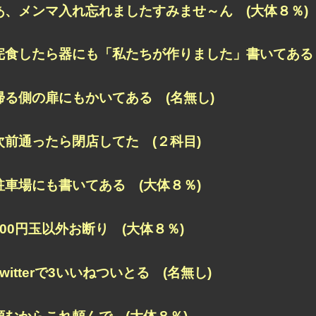
あ、メンマ入れ忘れましたすみませ～ん (大体８％)
完食したら器にも「私たちが作りました」書いてある 
帰る側の扉にもかいてある (名無し)
次前通ったら閉店してた (２科目)
駐車場にも書いてある (大体８％)
500円玉以外お断り (大体８％)
Twitterで3いいねついとる (名無し)