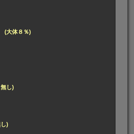
(大体８％)
無し)
し)