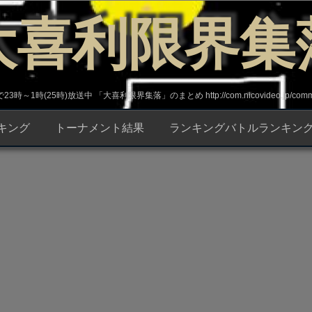
大喜利限界集
～1時(25時)放送中 「大喜利限界集落」のまとめ http://com.nicovideo.jp/commun
キング
トーナメント結果
ランキングバトルランキン