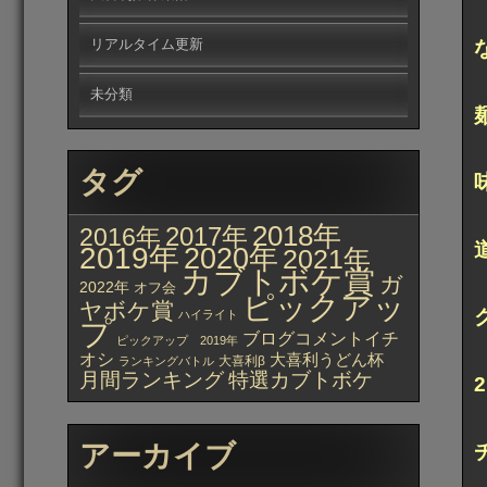
リアルタイム更新
未分類
タグ
2018年
2017年
2016年
2019年
2020年
2021年
カブトボケ賞
ガ
2022年
オフ会
ピックアッ
ヤボケ賞
ハイライト
プ
ブログコメントイチ
ピックアップ 2019年
オシ
大喜利うどん杯
大喜利β
ランキングバトル
月間ランキング
特選カブトボケ
アーカイブ