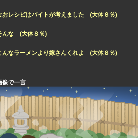
なおレシピはバイトが考えました (大体８％)
そんな (大体８％)
こんなラーメンより嫁さんくれよ (大体８％)
画像で一言