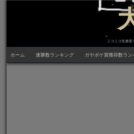
コ
ン
テ
ン
ツ
へ
ス
キ
ニコニコ生放送で23時
ッ
プ
ホーム
連勝数ランキング
ガヤボケ賞獲得数ラン