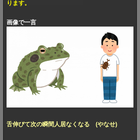
ります。
画像で一言
舌伸びて次の瞬間人居なくなる (やなせ)