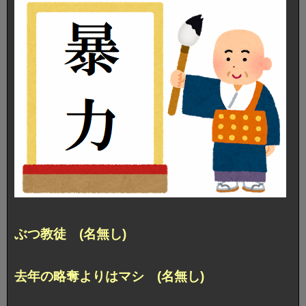
ぶつ教徒 (名無し)
去年の略奪よりはマシ (名無し)