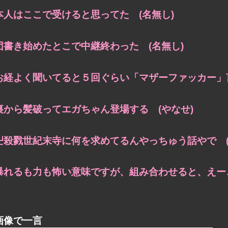
本人はここで受けると思ってた (名無し)
団書き始めたとこで中継終わった (名無し)
お経よく聞いてると５回ぐらい「マザーファッカー」言
裏から髪破ってエガちゃん登場する (やなせ)
卍殺戮世紀末寺に何を求めてるんやっちゅう話やで (
暴れるも力も怖い意味ですが、組み合わせると、えー、
画像で一言