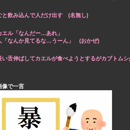
ごと飲み込んで人だけ出す (名無し)
カエル「なんだー…あれ」
人「なんか見てるな…うーん」 (おかぜ)
長い舌伸ばしてカエルが食べようとするがカブトムシが
画像で一言