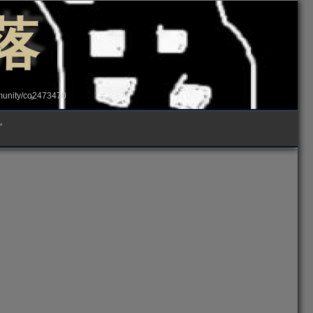
落
ity/co2473470
グ