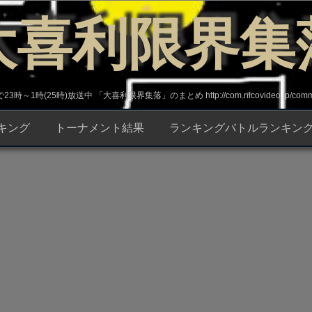
大喜利限界集
～1時(25時)放送中 「大喜利限界集落」のまとめ http://com.nicovideo.jp/commun
キング
トーナメント結果
ランキングバトルランキン