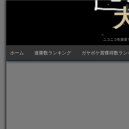
コ
ン
テ
ン
ツ
へ
ス
キ
ニコニコ生放送で23時
ッ
プ
ホーム
連勝数ランキング
ガヤボケ賞獲得数ラン