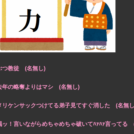
ぶつ教徒 (名無し)
去年の略奪よりはマシ (名無し)
メリケンサックつけてる弟子見てすぐ消した (名無し
喝ッ！言いながらめちゃめちゃ破いてﾊｧﾊｧ言ってる (