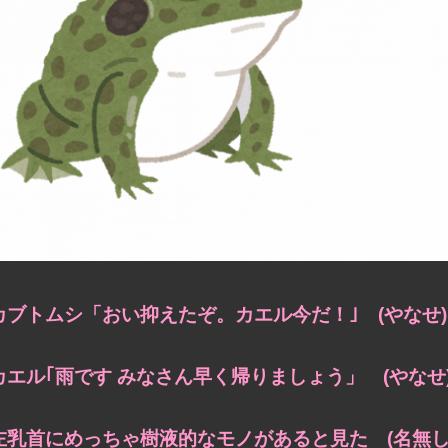
カブトムシ「おい抑えたぞ。カエル今だ！｣ (やなせ)
カエル｢雨です みなさん早く帰りましょう」 (やなせ
左乳首にめっちゃ樹液的なモノがあると見た (名無し