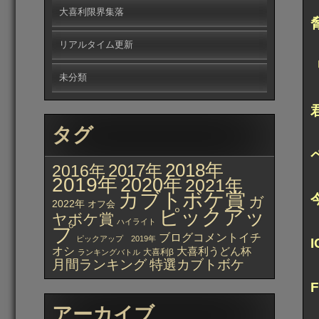
大喜利限界集落
リアルタイム更新
未分類
タグ
2018年
2017年
2016年
2019年
2020年
2021年
カブトボケ賞
ガ
2022年
オフ会
ピックアッ
ヤボケ賞
ハイライト
プ
ブログコメントイチ
ピックアップ 2019年
オシ
大喜利うどん杯
大喜利β
ランキングバトル
月間ランキング
特選カブトボケ
アーカイブ