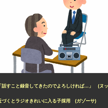
「話すこと録音してきたのでよろしければ…」 (ヌッ
近づくとラジオきれいに入る子採用 (ガゾーサ)