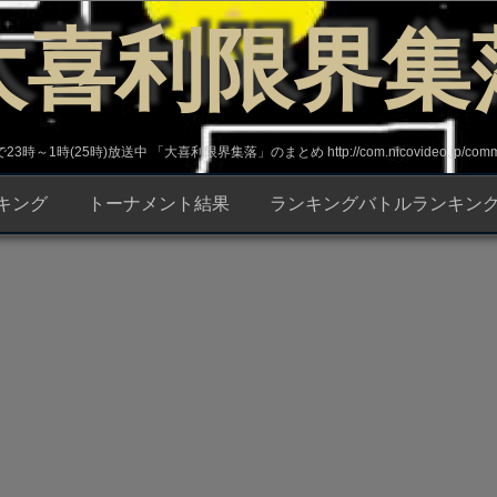
大喜利限界集
～1時(25時)放送中 「大喜利限界集落」のまとめ http://com.nicovideo.jp/commun
キング
トーナメント結果
ランキングバトルランキン