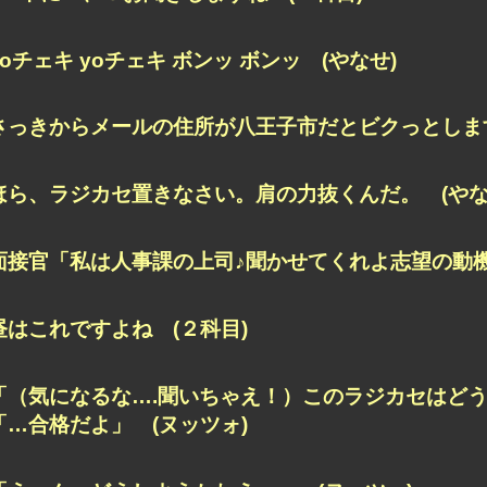
yoチェキ yoチェキ ボンッ ボンッ (やなせ)
さっきからメールの住所が八王子市だとビクっとします
ほら、ラジカセ置きなさい。肩の力抜くんだ。 (やな
面接官「私は人事課の上司♪聞かせてくれよ志望の動機♪S
昼はこれですよね (２科目)
「（気になるな….聞いちゃえ！）このラジカセはど
「…合格だよ」 (ヌッツォ)