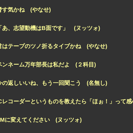
脅す気かね (やなせ)
「あ、志望動機はB面です」 (ヌッツォ)
君はテープのツノ折るタイプかね (やなせ)
ペンネーム万年部長は私だよ (２科目)
今の返しいいね、もう一回聞こう (名無し)
ICレコーダーというものを教えたら「ほぉ！」って感
FMに変えてください (ヌッツォ)