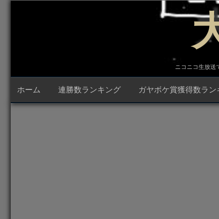
コ
ン
テ
ン
ツ
へ
ス
キ
ニコニコ生放送で23時
ッ
プ
ホーム
連勝数ランキング
ガヤボケ賞獲得数ラン