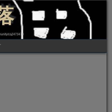
落
ity/co2473470
グ