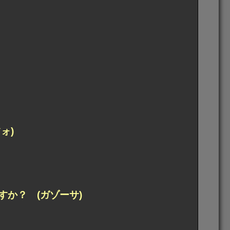
ォ)
か？ (ガゾーサ)