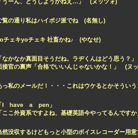
「うーん、どうしようかねえ…」 (ヌッツォ)
ご覧の通り私はハイポジ派でね (名無し)
yoチェキyoチェキ 社畜かね♪ (やなせ)
「なかなか真面目そうだね。ラヂくんはどう思う？」
面接官の裏声「合格でいいんじゃないかな！」 (ヌッ
あっ私のメールだ！・・・これはウケるとかそういうコ
「I have a pen」
「ここ外資系ですよね、基礎英語今やってるんですか」
当然没収するけどもっと小型のボイスレコーダー用意す