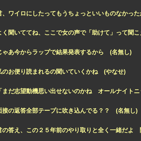
君、ワイロにしたってもうちょっといいものなかったか
よく聞いててね、ここで女の声で「助けて」って聞こえ
じゃあ今からラップで結果発表するから (名無し)
私のお便り読まれるの聞いていくかね (やなせ)
「まだ志望動機思い出せないのかね オールナイトニッ
面接の返答全部テープに吹き込んでる？？ (名無し)
君の答え、この２５年前のやり取りと全く一緒だよ 聞