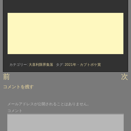
カテゴリー:
大喜利限界集落
タグ:
2021年
・
カブトボケ賞
投
前
次
稿
コメントを残す
ナ
ビ
メールアドレスが公開されることはありません。
ゲ
コメント
ー
シ
ョ