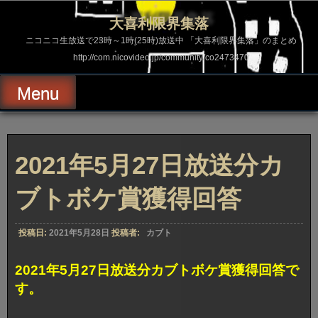
コ
ン
大喜利限界集落
テ
ン
ニコニコ生放送で23時～1時(25時)放送中 「大喜利限界集落」のまとめ
ツ
http://com.nicovideo.jp/community/co2473470
へ
ス
キ
Menu
ッ
プ
2021年5月27日放送分カ
ブトボケ賞獲得回答
投稿日:
2021年5月28日
投稿者:
カブト
2021年5月27日放送分カブトボケ賞獲得回答で
す。