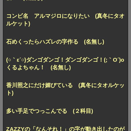
コンビ名 アルマジロになりたい (真冬にタオ
ルケット)
石めくったらハズレの字作る (名無し)
(○｀ε´○)ダンゴダンゴ！ダンゴダンゴ！(;｀O´)o
くるよちゃん！ (名無し)
香川照之にだけ媚びている (真冬にタオルケッ
ト)
多い手足でつっこんでる (２科目)
ZAZZYの「なんそれ！」の字が動き出したのが