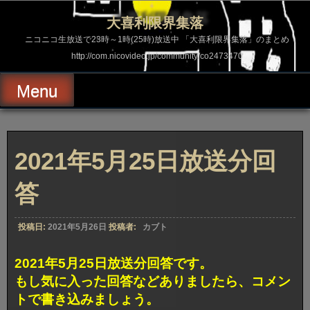
コ
ン
大喜利限界集落
テ
ン
ニコニコ生放送で23時～1時(25時)放送中 「大喜利限界集落」のまとめ
ツ
http://com.nicovideo.jp/community/co2473470
へ
ス
キ
Menu
ッ
プ
2021年5月25日放送分回
答
投稿日:
2021年5月26日
投稿者:
カブト
2021年5月25日放送分回答です。
もし気に入った回答などありましたら、コメン
トで書き込みましょう。