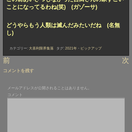
ことになってるわね(笑) (ガゾーサ)
どうやらもう人類は滅んだみたいだね (名無
し)
カテゴリー:
大喜利限界集落
タグ:
2021年
・
ピックアップ
投
前
次
稿
コメントを残す
ナ
ビ
メールアドレスが公開されることはありません。
ゲ
コメント
ー
シ
ョ
ン