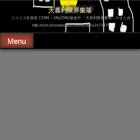
コ
ン
大喜利限界集落
テ
ン
ニコニコ生放送で23時～1時(25時)放送中 「大喜利限界集落」のまとめ
ツ
http://com.nicovideo.jp/community/co2473470
へ
ス
キ
Menu
ッ
プ