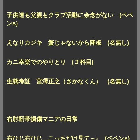
子供達も父親もクラブ活動に余念がない (ペペ
ンs)
えなりカジキ 蟹じゃないから降板 (名無し)
カニ幸楽でのやりとり (２科目)
生態考証 宮澤正之（さかなくん） (名無し)
右肘靭帯損傷マニアの日常
右ひじ右ひじ、こっちだけ見て～♪ (ペペンs)