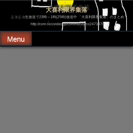
コ
ン
大喜利限界集落
テ
ン
ニコニコ生放送で23時～1時(25時)放送中 「大喜利限界集落」のまとめ
ツ
http://com.nicovideo.jp/community/co2473470
へ
ス
キ
Menu
ッ
プ