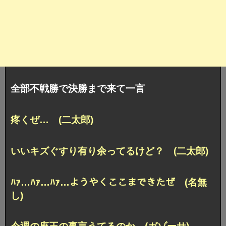
全部不戦勝で決勝まで来て一言
疼くぜ… (二太郎)
いいキズぐすり有り余ってるけど？ (二太郎)
ﾊｧ…ﾊｧ…ﾊｧ…ようやくここまできたぜ (名無
し)