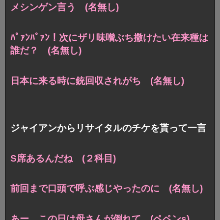
メシンゲン言う (名無し)
ﾊﾟｧﾝﾊﾟｧﾝ！次にザリ味噌ぶち撒けたい在来種は
誰だ？ (名無し)
日本に来る時に銃回収されがち (名無し)
ジャイアンからリサイタルのチケを貰って一言
S席あるんだね (２科目)
前回まで口頭で呼ぶ感じやったのに (名無し)
あー、この日は母さんが倒れて (ペペンs)