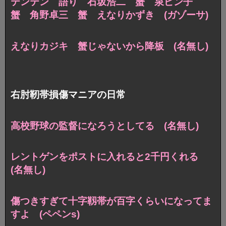
テンテン 語り 石坂浩二 蟹 泉ピン子
蟹 角野卓三 蟹 えなりかずき (ガゾーサ)
えなりカジキ 蟹じゃないから降板 (名無し)
右肘靭帯損傷マニアの日常
高校野球の監督になろうとしてる (名無し)
レントゲンをポストに入れると2千円くれる
(名無し)
傷つきすぎて十字靱帯が百字くらいになってま
すよ (ペペンs)