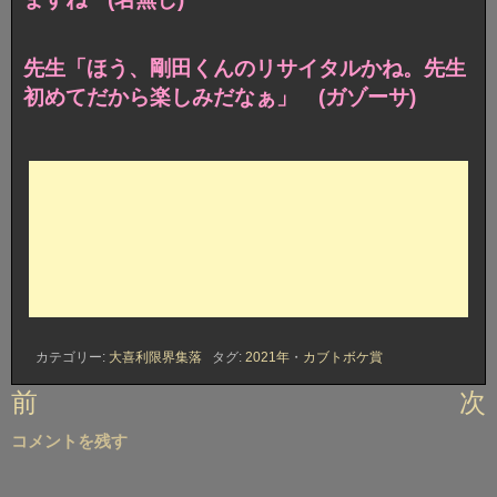
先生「ほう、剛田くんのリサイタルかね。先生
初めてだから楽しみだなぁ」 (ガゾーサ)
カテゴリー:
大喜利限界集落
タグ:
2021年
・
カブトボケ賞
投
前
次
稿
コメントを残す
ナ
ビ