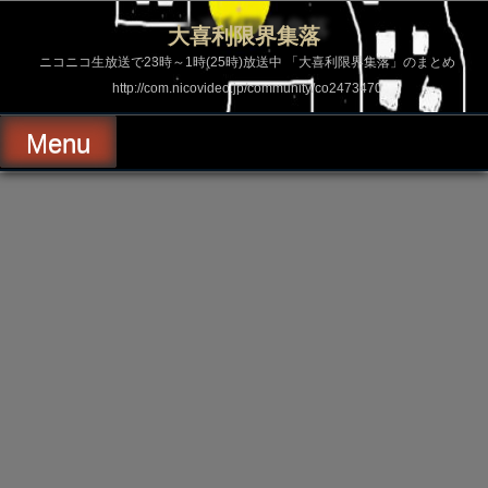
コ
ン
大喜利限界集落
テ
ン
ニコニコ生放送で23時～1時(25時)放送中 「大喜利限界集落」のまとめ
ツ
http://com.nicovideo.jp/community/co2473470
へ
ス
キ
Menu
ッ
プ