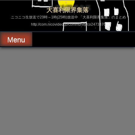
コ
ン
大喜利限界集落
テ
ン
ニコニコ生放送で23時～1時(25時)放送中 「大喜利限界集落」のまとめ
ツ
http://com.nicovideo.jp/community/co2473470
へ
ス
キ
Menu
ッ
プ