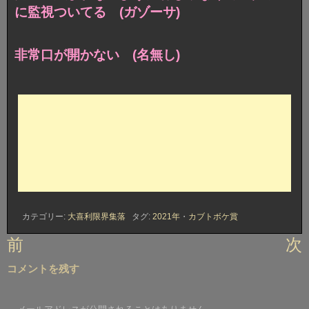
に監視ついてる (ガゾーサ)
非常口が開かない (名無し)
カテゴリー:
大喜利限界集落
タグ:
2021年
・
カブトボケ賞
投
前
次
稿
コメントを残す
ナ
ビ