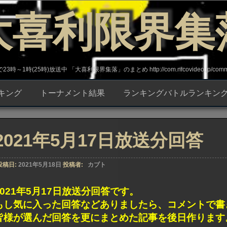
大喜利限界集
～1時(25時)放送中 「大喜利限界集落」のまとめ http://com.nicovideo.jp/commun
キング
トーナメント結果
ランキングバトルランキン
2021年5月17日放送分回答
投稿日:
2021年5月18日
投稿者:
カブト
2021年5月17日放送分回答です。
もし気に入った回答などありましたら、コメントで書
皆様が選んだ回答を更にまとめた記事を後日作ります