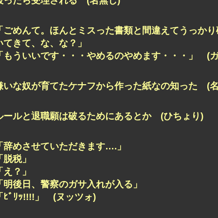
破ったら受理される (名無し)
「ごめんて。ほんとミスった書類と間違えてうっかり
いてきて、な、な？」
「もういいです・・・やめるのやめます・・・」 (ガ
嫌いな奴が育てたケナフから作った紙なの知った (名
ルールと退職願は破るためにあるとか (ひちょり)
「辞めさせていただきます….」
「脱税」
「え？」
「明後日、警察のガサ入れが入る」
「ﾋﾞﾘｯ!!!!」 (ヌッツォ)