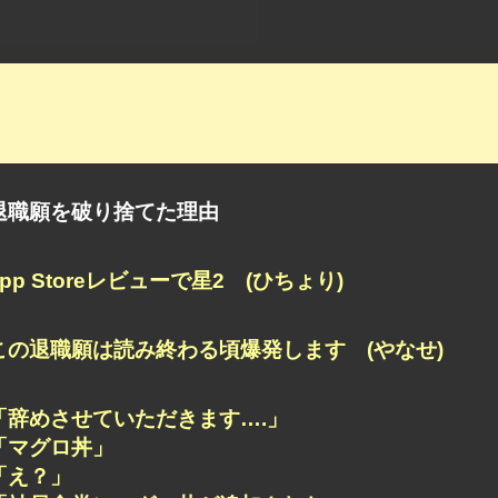
退職願を破り捨てた理由
app Storeレビューで星2 (ひちょり)
この退職願は読み終わる頃爆発します (やなせ)
「辞めさせていただきます….」
「マグロ丼」
「え？」