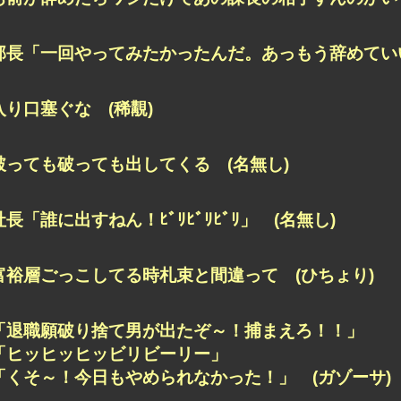
部長「一回やってみたかったんだ。あっもう辞めていい
入り口塞ぐな (稀覯)
破っても破っても出してくる (名無し)
社長「誰に出すねん！ﾋﾞﾘﾋﾞﾘﾋﾞﾘ」 (名無し)
富裕層ごっこしてる時札束と間違って (ひちょり)
「退職願破り捨て男が出たぞ～！捕まえろ！！」
「ヒッヒッヒッビリビーリー」
「くそ～！今日もやめられなかった！」 (ガゾーサ)