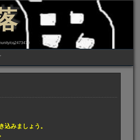
落
ity/co2473470
グ
き込みましょう。
。