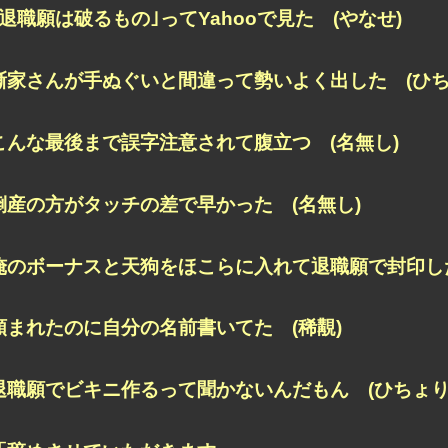
｢退職願は破るもの｣ってYahooで見た (やなせ)
噺家さんが手ぬぐいと間違って勢いよく出した (ひち
こんな最後まで誤字注意されて腹立つ (名無し)
倒産の方がタッチの差で早かった (名無し)
俺のボーナスと天狗をほこらに入れて退職願で封印した
頼まれたのに自分の名前書いてた (稀覯)
退職願でビキニ作るって聞かないんだもん (ひちょり