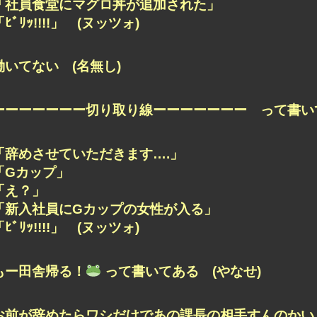
「社員食堂にマグロ丼が追加された」
「ﾋﾞﾘｯ!!!!」 (ヌッツォ)
働いてない (名無し)
ーーーーーーー切り取り線ーーーーーーー って書いて
「辞めさせていただきます….」
「Gカップ」
「え？」
「新入社員にGカップの女性が入る」
「ﾋﾞﾘｯ!!!!」 (ヌッツォ)
もー田舎帰る！
って書いてある (やなせ)
お前が辞めたらワシだけであの課長の相手すんのかい 