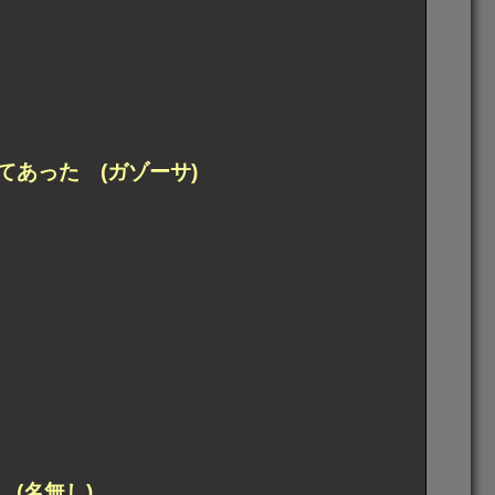
あった (ガゾーサ)
(名無し)