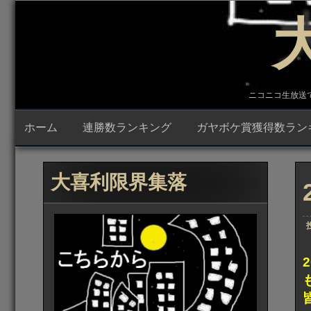
コ
ン
テ
ン
ツ
へ
ス
キ
ニコニコ生放送で23時
ッ
プ
ホーム
連勝数ランキング
ガヤボケ賞獲得数ラン
大喜利限界集落