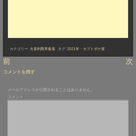
カテゴリー:
大喜利限界集落
タグ:
2021年
・
カブトボケ賞
投
前
次
稿
コメントを残す
ナ
ビ
メールアドレスが公開されることはありません。
ゲ
コメント
ー
シ
ョ
ン