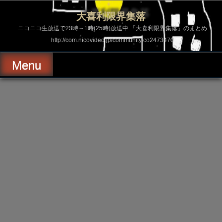
コ
ン
大喜利限界集落
テ
ン
ニコニコ生放送で23時～1時(25時)放送中 「大喜利限界集落」のまとめ
ツ
http://com.nicovideo.jp/community/co2473470
へ
ス
キ
Menu
ッ
プ