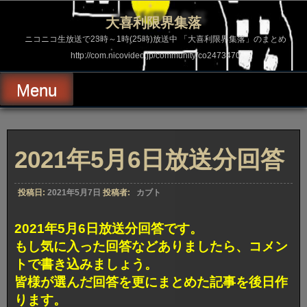
コ
ン
大喜利限界集落
テ
ン
ニコニコ生放送で23時～1時(25時)放送中 「大喜利限界集落」のまとめ
ツ
http://com.nicovideo.jp/community/co2473470
へ
ス
キ
Menu
ッ
プ
2021年5月6日放送分回答
投稿日:
2021年5月7日
投稿者:
カブト
2021年5月6日放送分回答です。
もし気に入った回答などありましたら、コメン
トで書き込みましょう。
皆様が選んだ回答を更にまとめた記事を後日作
ります。