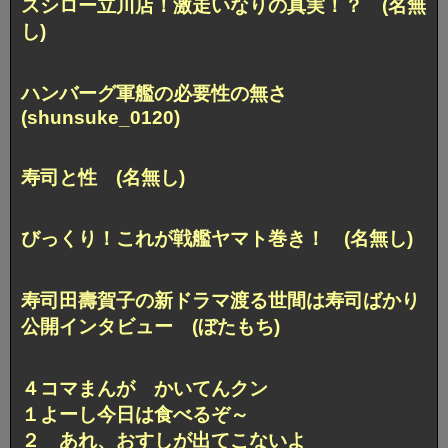
スシロー立川店！激走いなりの真実！？ (名無
し)
ハンバーグ軍艦の必要性の無さ
(shunsuke_0120)
寿司と性 (名無し)
びっくり！これが戦艦ヤマト巻き！ (名無し)
寿司田壽賀子の新ドラマ渡る世間は寿司ばかり
公開インタビュー (ぼたもち)
４コマまんが かいてんクン
１よーし今日は食べるぞ～
２ あれ、おすしが出てこないよ