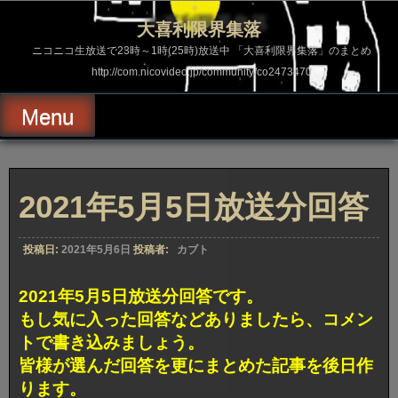
コ
ン
大喜利限界集落
テ
ン
ニコニコ生放送で23時～1時(25時)放送中 「大喜利限界集落」のまとめ
ツ
http://com.nicovideo.jp/community/co2473470
へ
ス
キ
Menu
ッ
プ
2021年5月5日放送分回答
投稿日:
2021年5月6日
投稿者:
カブト
2021年5月5日放送分回答です。
もし気に入った回答などありましたら、コメン
トで書き込みましょう。
皆様が選んだ回答を更にまとめた記事を後日作
ります。