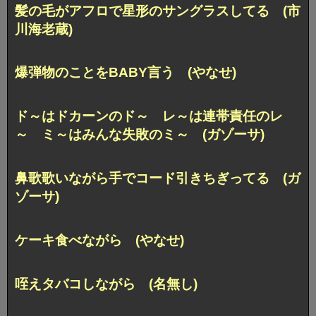
髪の毛がアフロで星形のサングラスしてる (市
川海老蔵)
爆弾物のことをBABY言う (やなせ)
ド～はドカーンのド～ レ～は連帯責任のレ
～ ミ～はみんな失敗のミ～ (ガゾーサ)
鼻歌歌いながら手でコード引きちぎってる (ガ
ゾーサ)
ケーキ食べながら (やなせ)
咥えタバコしながら (名無し)