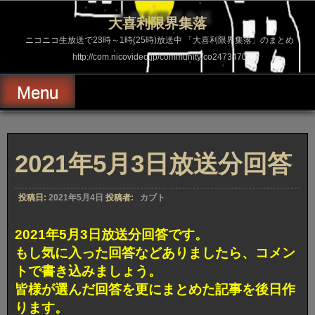
コ
ン
大喜利限界集落
テ
ン
ニコニコ生放送で23時～1時(25時)放送中 「大喜利限界集落」のまとめ
ツ
http://com.nicovideo.jp/community/co2473470
へ
ス
キ
Menu
ッ
プ
2021年5月3日放送分回答
投稿日:
2021年5月4日
投稿者:
カブト
2021年5月3日放送分回答です。
もし気に入った回答などありましたら、コメン
トで書き込みましょう。
皆様が選んだ回答を更にまとめた記事を後日作
ります。