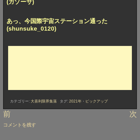
(ガゾーサ)
あっ、今国際宇宙ステーション通った
(shunsuke_0120)
カテゴリー:
大喜利限界集落
タグ:
2021年
・
ピックアップ
投
前
次
稿
コメントを残す
ナ
ビ