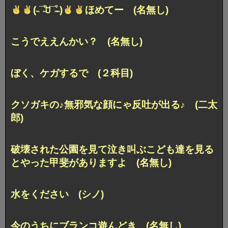
(˵¯̴͒ꇴ¯̴͒˵)
ほめてー (名無し)
こうでええんかい？ (名無し)
ぼく、ケガするで (２科目)
クソガキの♪無邪気な顔にゃ反吐が出る♪ (二太
郎)
破壊された公園を見て泣き叫ぶこども達を見る
とやった甲斐がありますよ (名無し)
水をください (シノ)
今のうちにブランコ遊んどき (名無し)