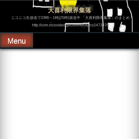
コ
ン
大喜利限界集落
テ
ン
ニコニコ生放送で23時～1時(25時)放送中 「大喜利限界集落」のまとめ
ツ
http://com.nicovideo.jp/community/co2473470
へ
ス
キ
Menu
ッ
プ