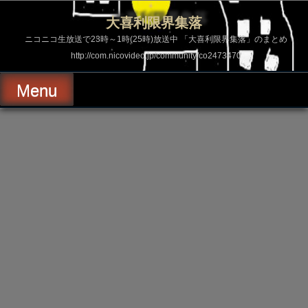
コ
ン
大喜利限界集落
テ
ン
ニコニコ生放送で23時～1時(25時)放送中 「大喜利限界集落」のまとめ
ツ
http://com.nicovideo.jp/community/co2473470
へ
ス
キ
Menu
ッ
プ