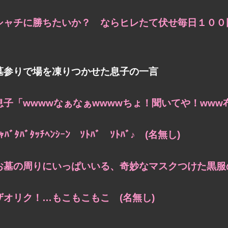
シャチに勝ちたいか？ ならヒレたて伏せ毎日１００回
墓参りで場を凍りつかせた息子の一言
息子「wwwwなぁなぁwwwwちょ！聞いてや！www
ｬﾊﾞﾀﾊﾞﾀｯﾁﾍﾝｼｰﾝ ｿﾄﾊﾞ ｿﾄﾊﾞ♪ (名無し)
お墓の周りにいっぱいいる、奇妙なマスクつけた黒服の
ザオリク！…もこもこもこ (名無し)