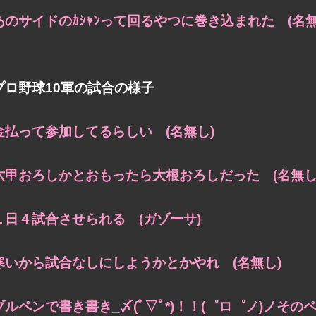
あのサイドのｶｼｬﾝって回るやつに巻き込まれた (名無
プロ野球10軍の試合の様子
金払って参加してるらしい (名無し)
六甲おろしかとおもったら大根おろしだった (名無し
１日４試合させられる (ガゾーサ)
寒いから試合なしにしようかとかやれ (名無し)
ブルペンで書き書き_〆(ﾟ▽ﾟ*)！！(゜ロ゜ノ)ノその