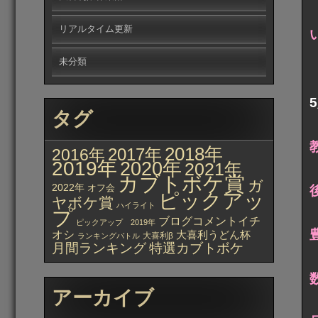
リアルタイム更新
未分類
タグ
2018年
2017年
2016年
2019年
2020年
2021年
カブトボケ賞
ガ
2022年
オフ会
ピックアッ
ヤボケ賞
ハイライト
プ
ブログコメントイチ
ピックアップ 2019年
オシ
大喜利うどん杯
大喜利β
ランキングバトル
月間ランキング
特選カブトボケ
アーカイブ