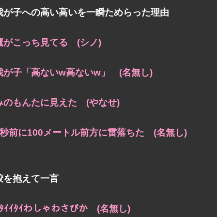
我が子への高い高いを一瞬ためらった理由
鷹がこっち見てる (シノ)
我が子「高ないw高ないw」 (名無し)
みのもんたに見えた (やなせ)
5秒前に100メートル前方に雷落ちた (名無し)
鮫を抱えて一言
ｲﾀｲｲﾀｲわしゃわさびか (名無し)