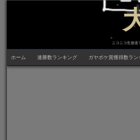
コ
ン
テ
ン
ツ
へ
ス
キ
ニコニコ生放送で23時
ッ
プ
ホーム
連勝数ランキング
ガヤボケ賞獲得数ラン