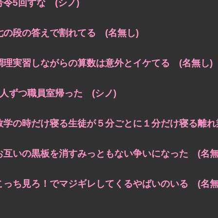
号令5回すな (シノ)
七の段の答えで割れてる (名無し)
調理実習しながらの算数は意外とイケてる (名無し)
1人ずつ職員室帰った (シノ)
数学の時だけ寝る生徒が５分ごとに１分だけ寝る離れ業
お互いの黒板を消すみっともない争いになった (名無
こっち見ろ！でマジギレしてくるやばいのいる (名無