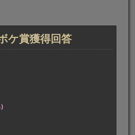
トボケ賞獲得回答
)