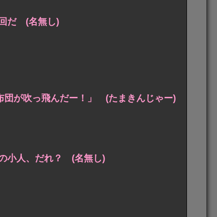
だ (名無し)
布団が吹っ飛んだー！」 (たまきんじゃー)
小人、だれ？ (名無し)