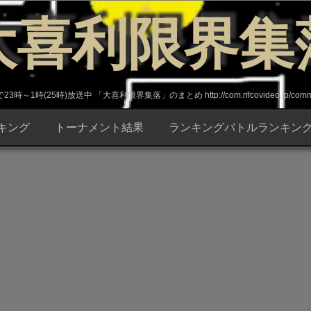
大喜利限界集
～1時(25時)放送中 「大喜利限界集落」のまとめ http://com.nicovideo.jp/commun
キング
トーナメント結果
ランキングバトルランキン