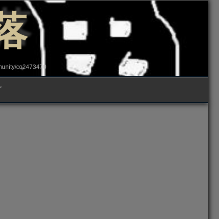
落
ity/co2473470
グ