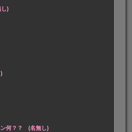
し)
)
ペン何？？ (名無し)