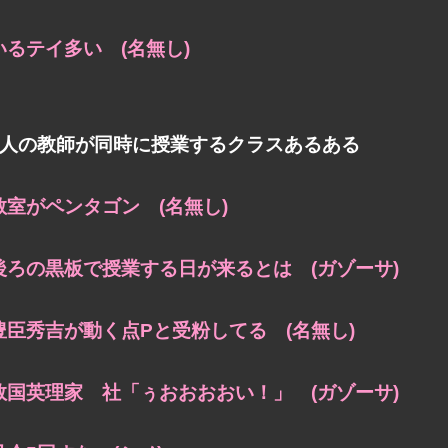
いるテイ多い (名無し)
5人の教師が同時に授業するクラスあるある
教室がペンタゴン (名無し)
後ろの黒板で授業する日が来るとは (ガゾーサ)
豊臣秀吉が動く点Pと受粉してる (名無し)
数国英理家 社「ぅおおおおい！」 (ガゾーサ)