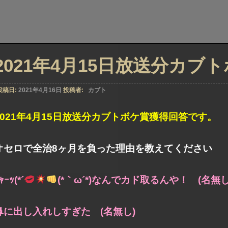
2021年4月15日放送分カブ
投稿日:
2021年4月16日
投稿者:
カブト
2021年4月15日放送分カブトボケ賞獲得回答です。
オセロで全治8ヶ月を負った理由を教えてください
ｬｰｯ(*´
(*｀ω´*)なんでカド取るんや！ (名無し
鼻に出し入れしすぎた (名無し)