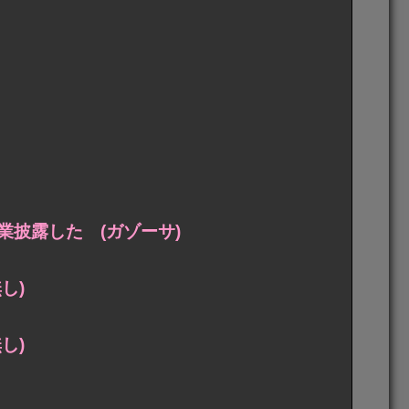
披露した (ガゾーサ)
し)
し)