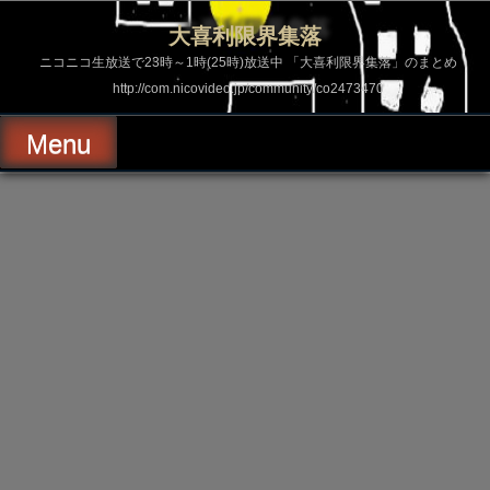
コ
ン
大喜利限界集落
テ
ン
ニコニコ生放送で23時～1時(25時)放送中 「大喜利限界集落」のまとめ
ツ
http://com.nicovideo.jp/community/co2473470
へ
ス
キ
Menu
ッ
プ