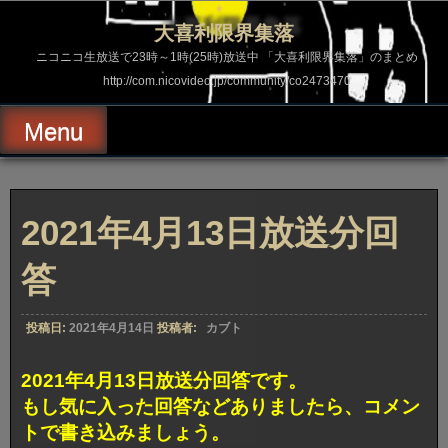
コ
ン
大喜利限界集落
テ
ン
ニコニコ生放送で23時～1時(25時)放送中 「大喜利限界集落」のまとめ
ツ
http://com.nicovideo.jp/community/co2473470
へ
ス
キ
Menu
ッ
プ
2021年4月13日放送分回
答
投稿日:
2021年4月14日
投稿者:
カブト
2021年4月13日放送分回答です。
もし気に入った回答などありましたら、コメン
トで書き込みましょう。