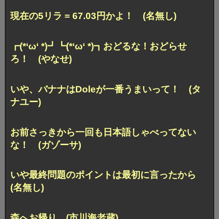
現在の5リラ = 67.03円かよ！ (名無し)
┏(*‘ω‘ *)┛┗(*‘ω‘ *)┓おどるな！おどらせ
ろ！ (やなせ)
いや、バナナはDoleが一番うまいって！ (タ
ナユー)
お前さっきから一回も日本語しゃべってない
な！ (ガゾーサ)
いや最終問題のポイントは最初に言ったから
(名無し)
森へお帰り (市川海老蔵)