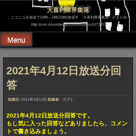
コ
ン
大喜利限界集落
テ
ン
ニコニコ生放送で23時～1時(25時)放送中 「大喜利限界集落」のまとめ
ツ
http://com.nicovideo.jp/community/co2473470
へ
ス
キ
Menu
ッ
プ
2021年4月12日放送分回
答
投稿日:
2021年4月13日
投稿者:
カブト
2021年4月12日放送分回答です。
もし気に入った回答などありましたら、コメン
トで書き込みましょう。