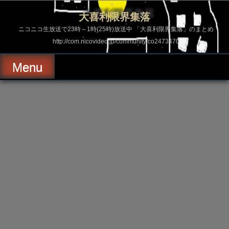
コ
ン
大喜利限界集落
テ
ン
ニコニコ生放送で23時～1時(25時)放送中 「大喜利限界集落」のまとめ
ツ
http://com.nicovideo.jp/community/co2473470
へ
ス
キ
Menu
ッ
プ