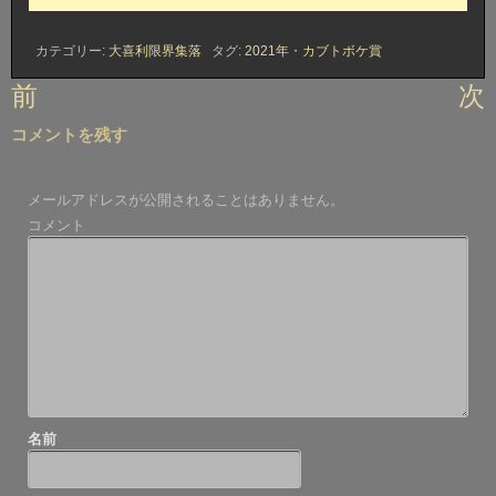
カテゴリー:
大喜利限界集落
タグ:
2021年
・
カブトボケ賞
投
前
次
稿
コメントを残す
ナ
ビ
メールアドレスが公開されることはありません。
ゲ
コメント
ー
シ
ョ
ン
名前