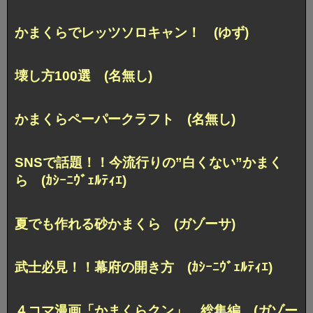
かまくらでレッツソロキャン！ (ゆず)
壊し方100選 (名無し)
かまくらペーパークラフト (名無し)
SNSで話題！！今流行りの”白くない”かまく
ら (ｶｼｰﾆｳﾞｪﾙﾃｨｴ)
夏でも作れる砂かまくら (ガゾーサ)
武士必見！！幕府の開き方 (ｶｼｰﾆｳﾞｪﾙﾃｨｴ)
４コマ漫画「かまくらクン」 総集編 (ガゾー