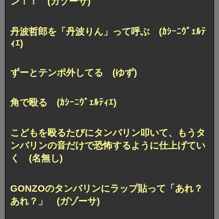
ン！！ (ガゾーサ)
丹波哲郎を「丹波りん」って呼ぶ (ｶｼｰﾆｳﾞｪﾙﾃ
ｨｴ)
ずーとテンポ外してる (ゆず)
角で殴る (ｶｼｰﾆｳﾞｪﾙﾃｨｴ)
こどもを殴るたびにタンバリン叩いて、もうタ
ンバリンの音だけで恐怖するように仕上げてい
く (名無し)
GONZOのタンバリンにラップ貼って「あれ？
あれ？」 (ガゾーサ)