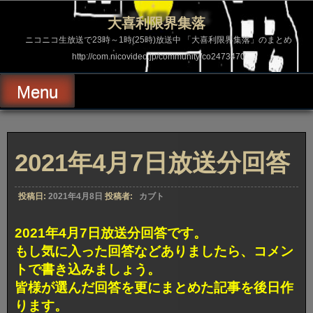
コ
ン
大喜利限界集落
テ
ン
ニコニコ生放送で23時～1時(25時)放送中 「大喜利限界集落」のまとめ
ツ
http://com.nicovideo.jp/community/co2473470
へ
ス
キ
Menu
ッ
プ
2021年4月7日放送分回答
投稿日:
2021年4月8日
投稿者:
カブト
2021年4月7日放送分回答です。
もし気に入った回答などありましたら、コメン
トで書き込みましょう。
皆様が選んだ回答を更にまとめた記事を後日作
ります。