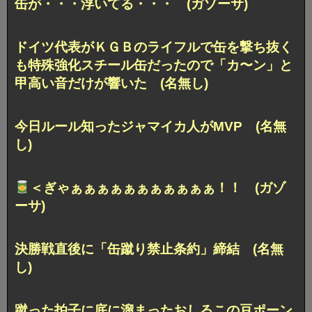
缶が・・・浮いてる・・・ (ガゾーサ)
ドイツ代表がＫＧＢのライフルで缶を撃ち抜く
も特殊強化スチール缶だったので「カ〜ン」と
甲高い音だけが響いた (名無し)
今日ルール知ったジャマイカ人がMVP (名無
し)
＜ぎゃぁぁぁぁぁぁぁぁぁぁぁ！！ (ガゾ
ーサ)
決勝戦直後に「缶蹴り禁止条約」締結 (名無
し)
蹴った拍子に底に溜まったおしるこの豆ポーン