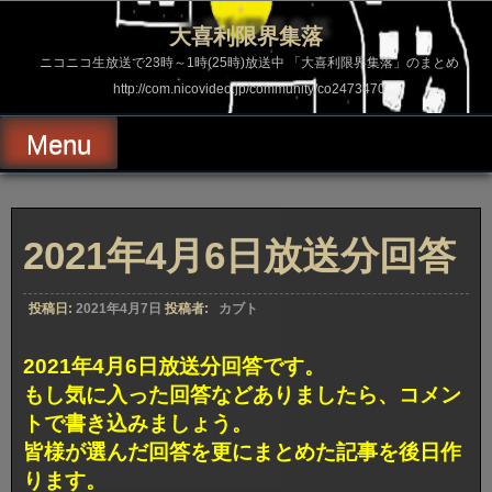
コ
ン
大喜利限界集落
テ
ン
ニコニコ生放送で23時～1時(25時)放送中 「大喜利限界集落」のまとめ
ツ
http://com.nicovideo.jp/community/co2473470
へ
ス
キ
Menu
ッ
プ
2021年4月6日放送分回答
投稿日:
2021年4月7日
投稿者:
カブト
2021年4月6日放送分回答です。
もし気に入った回答などありましたら、コメン
トで書き込みましょう。
皆様が選んだ回答を更にまとめた記事を後日作
ります。