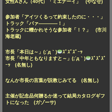
女性Aさん（40代）「ミエナーイ」 (やなせ)
参加者「アイツくるって約束したのに・・・」
トラック「パァ――――！」
トラックに轢かれそうな参加者「！？」 (市川
海老蔵)
市長「本日は～」(;´д｀)
ｽﾞｽﾞｽﾞｰｯ
市長「中年ともなりますと～」(;´д｀)
ｽﾞｽﾞｽﾞ
ｰｯ (名無し)
なんか市長の言葉が説教じみてる (名無し)
主催が記念品何贈るか迷って結局カタログギフ
トになった (ガゾーサ)