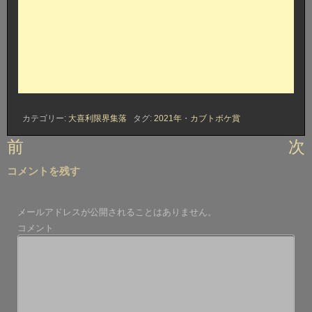
カテゴリー:
大喜利限界集落
タグ:
2021年
・
カブトボケ賞
投
前
次
稿
コメントを残す
ナ
ビ
メールアドレスが公開されることはありません。
ゲ
コメント
ー
シ
ョ
ン