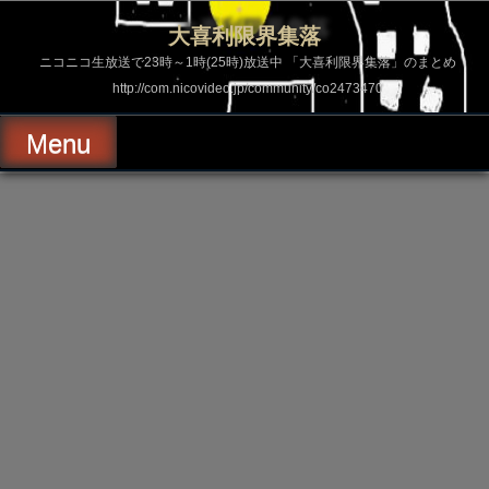
コ
ン
大喜利限界集落
テ
ン
ニコニコ生放送で23時～1時(25時)放送中 「大喜利限界集落」のまとめ
ツ
http://com.nicovideo.jp/community/co2473470
へ
ス
キ
Menu
ッ
プ