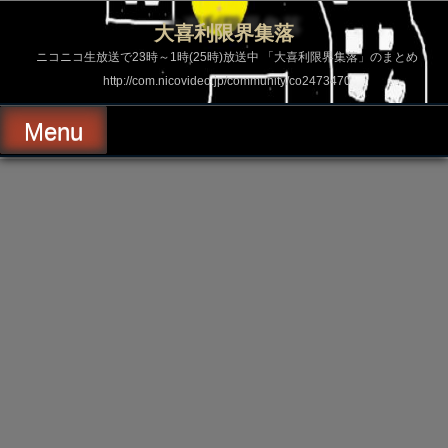
コ
ン
大喜利限界集落
テ
ン
ニコニコ生放送で23時～1時(25時)放送中 「大喜利限界集落」のまとめ
ツ
http://com.nicovideo.jp/community/co2473470
へ
ス
キ
Menu
ッ
プ