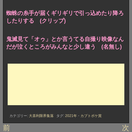
蜘蛛の糸手が届くギリギリで引っ込めたり降ろ
したりする (クリップ)
鬼滅見て「オゥ」とか言うてる自撮り映像なん
だが泣くところがみんなと少し違う (名無し)
カテゴリー:
大喜利限界集落
タグ:
2021年
・
カブトボケ賞
投
前
次