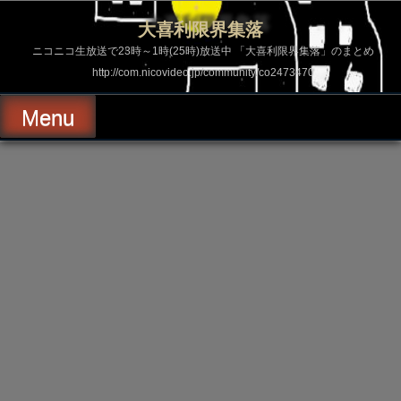
コ
ン
大喜利限界集落
テ
ン
ニコニコ生放送で23時～1時(25時)放送中 「大喜利限界集落」のまとめ
ツ
http://com.nicovideo.jp/community/co2473470
へ
ス
キ
Menu
ッ
プ