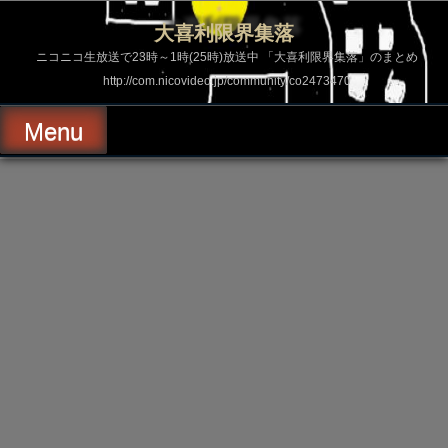
コ
ン
大喜利限界集落
テ
ン
ニコニコ生放送で23時～1時(25時)放送中 「大喜利限界集落」のまとめ
ツ
http://com.nicovideo.jp/community/co2473470
へ
ス
キ
Menu
ッ
プ