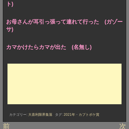
ト)
お母さんが耳引っ張って連れて行った (ガゾー
サ)
カマかけたらカマが出た (名無し)
カテゴリー:
大喜利限界集落
タグ:
2021年
・
カブトボケ賞
投
前
次