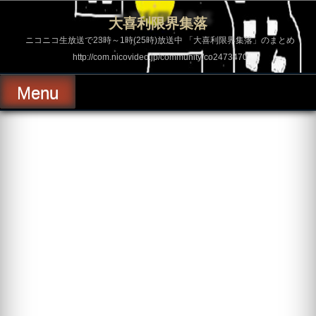
コ
ン
大喜利限界集落
テ
ン
ニコニコ生放送で23時～1時(25時)放送中 「大喜利限界集落」のまとめ
ツ
http://com.nicovideo.jp/community/co2473470
へ
ス
キ
Menu
ッ
プ